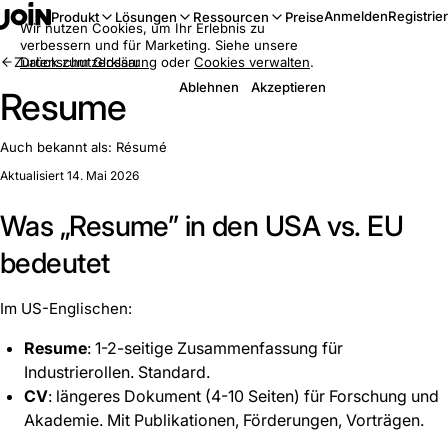
Anmelden
Registrie
Produkt
Lösungen
Ressourcen
Preise
Wir nutzen Cookies, um Ihr Erlebnis zu
verbessern und für Marketing. Siehe unsere
Zurück zum Glossar
Datenschutzerklärung
oder
Cookies verwalten
.
Ablehnen
Akzeptieren
Resume
Auch bekannt als:
Résumé
Aktualisiert 14. Mai 2026
Was „Resume” in den USA vs. EU
bedeutet
Im US-Englischen:
Resume
: 1-2-seitige Zusammenfassung für
Industrierollen. Standard.
CV
: längeres Dokument (4-10 Seiten) für Forschung und
Akademie. Mit Publikationen, Förderungen, Vorträgen.