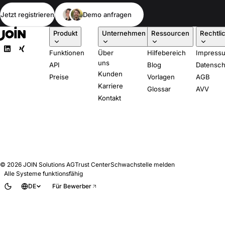
Jetzt registrieren
Demo anfragen
Produkt
Unternehmen
Ressourcen
Rechtli
Funktionen
Über
Hilfebereich
Impress
uns
API
Blog
Datensch
Kunden
Preise
Vorlagen
AGB
Karriere
Glossar
AVV
Kontakt
© 2026
JOIN Solutions AG
Trust Center
Schwachstelle melden
Alle Systeme funktionsfähig
DE
Für Bewerber