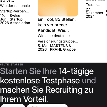
90 %
schärfte
Trade-
geringere
Wie der nationale
27.
Kaffeeunte
Kosten: Wie
Startup-Verband
Dezember
19.
Swiss
halbierte se
die Swiss
2024
der Schweiz jede
Ein Tool, 85 Stellen,
Juni
Startup
Einstellung
Startup
Vollzeitstelle
2026
Association
kein verlorener
verkürzte d
Association ihr
über Join
Kandidat: Wie
to-Hire um 
Team mit Join
besetzte — ohne
MARTENS & PRAHL
Wie eine deutsche
und steigert
aufbaute
Recruiter, ohne
das Recruiting mit
Versicherungsgruppe
Konversion
Agentur und zu
5. Mai
MARTENS &
Join neu aufbaute
mit 90 Büros die
%.
2026
PRAHL Gruppe
einem Bruchteil
Stellenveröffentlichung
der Kosten.
von einer Woche auf
fünf Minuten verkürzte
HEUTE STARTEN
Starten Sie Ihre
14-tägige
und das Recruiting
zentralisierte.
kostenlose Testphase
und
machen Sie Recruiting zu
Ihrem Vorteil
.