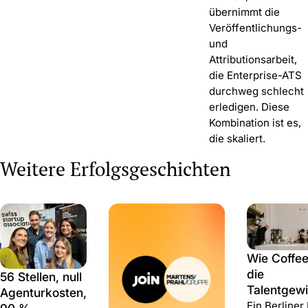
übernimmt die
Veröffentlichungs-
und
Attributionsarbeit,
die Enterprise-ATS
durchweg schlecht
erledigen. Diese
Kombination ist es,
die skaliert.
Weitere Erfolgsgeschichten
Wie Coffee
die
56 Stellen, null
Talentgew
Agenturkosten,
im Wachs
Ein Berliner