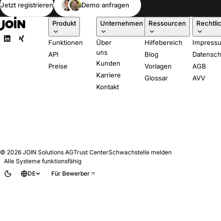
Jetzt registrieren
Demo anfragen
Produkt
Unternehmen
Ressourcen
Rechtli
Funktionen
Über
Hilfebereich
Impress
uns
API
Blog
Datensch
Kunden
Preise
Vorlagen
AGB
Karriere
Glossar
AVV
Kontakt
© 2026
JOIN Solutions AG
Trust Center
Schwachstelle melden
Alle Systeme funktionsfähig
DE
Für Bewerber