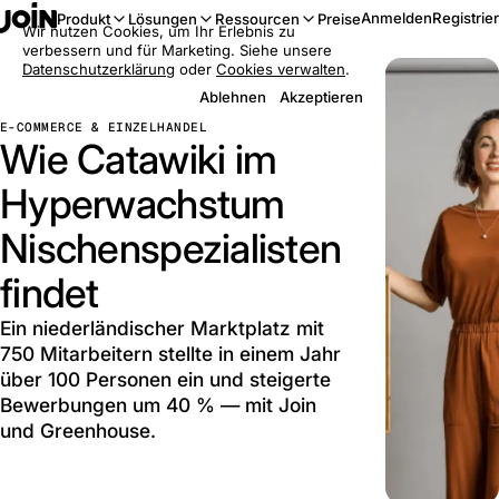
Anmelden
Registrie
Produkt
Lösungen
Ressourcen
Preise
Wir nutzen Cookies, um Ihr Erlebnis zu
verbessern und für Marketing. Siehe unsere
Datenschutzerklärung
oder
Cookies verwalten
.
Ablehnen
Akzeptieren
E-COMMERCE & EINZELHANDEL
Wie Catawiki im
Hyperwachstum
Nischenspezialisten
findet
Ein niederländischer Marktplatz mit
750 Mitarbeitern stellte in einem Jahr
über 100 Personen ein und steigerte
Bewerbungen um 40 % — mit Join
und Greenhouse.