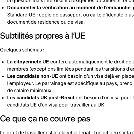
la question mais interdisent d’exiger les documents tôt d
Documenter la vérification au moment de l’embauche
,
Standard UE : copie de passeport ou carte d’identité plus,
document de résidence ou de visa.
Subtilités propres à l’UE
Quelques schémas :
La citoyenneté UE
confère automatiquement le droit de tr
membres (exceptions limitées pendant les transitions d’a
Les candidats non-UE
ont besoin d’un visa déjà en plac
l’employeur. Le parrainage est spécifique au pays, prend 
de salaire minimaux.
Les candidats UK post-Brexit
ont besoin d’un visa pour tr
candidats UE d’un visa pour travailler au UK.
Ce que ça ne couvre pas
Le droit de travailler est le plancher légal. Il ne dit rien sur la