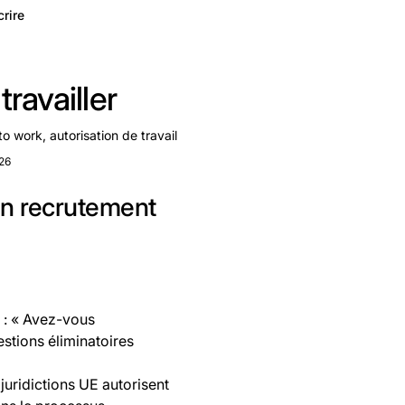
crire
travailler
 to work, autorisation de travail
026
 en recrutement
 : « Avez-vous
estions éliminatoires
 juridictions UE autorisent