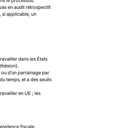
ans le processus.
 pas en audit rétrospectif.
 si applicable, un
availler dans les États
dhésion).
e ou d’un parrainage par
du temps, et a des seuils
availler en UE ; les
 résidence fiscale,