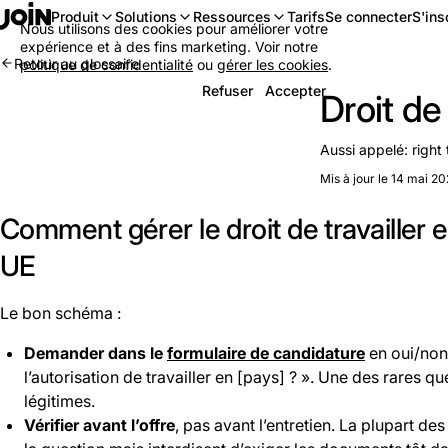
Se connecter
S'ins
Produit
Solutions
Ressources
Tarifs
Nous utilisons des cookies pour améliorer votre
expérience et à des fins marketing. Voir notre
Retour au glossaire
politique de confidentialité
ou
gérer les cookies
.
Refuser
Accepter
Droit de 
Aussi appelé:
right
Mis à jour le 14 mai 2
Comment gérer le droit de travailler
UE
Le bon schéma :
Demander dans le
formulaire de candidature
en oui/non
l’autorisation de travailler en [pays] ? ». Une des rares qu
légitimes.
Vérifier avant l’offre
, pas avant l’entretien. La plupart des