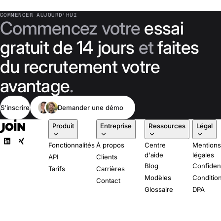
COMMENCER AUJOURD'HUI
Commencez votre
essai
gratuit de 14 jours
et
faites
du recrutement votre
avantage
.
S'inscrire
Demander une démo
Produit
Entreprise
Ressources
Légal
Fonctionnalités
À propos
Centre
Mention
d'aide
légales
API
Clients
Blog
Confident
Tarifs
Carrières
Modèles
Conditio
Contact
Glossaire
DPA