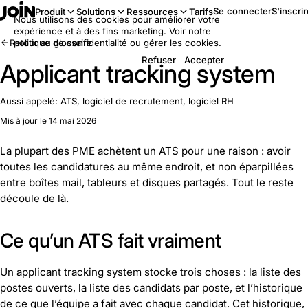
Se connecter
S'inscri
Produit
Solutions
Ressources
Tarifs
Nous utilisons des cookies pour améliorer votre
expérience et à des fins marketing. Voir notre
Retour au glossaire
politique de confidentialité
ou
gérer les cookies
.
Refuser
Accepter
Applicant tracking system
Aussi appelé:
ATS, logiciel de recrutement, logiciel RH
Mis à jour le 14 mai 2026
La plupart des PME achètent un ATS pour une raison : avoir
toutes les candidatures au même endroit, et non éparpillées
entre boîtes mail, tableurs et disques partagés. Tout le reste
découle de là.
Ce qu’un ATS fait vraiment
Un applicant tracking system stocke trois choses : la liste des
postes ouverts, la liste des candidats par poste, et l’historique
de ce que l’équipe a fait avec chaque candidat. Cet historique,