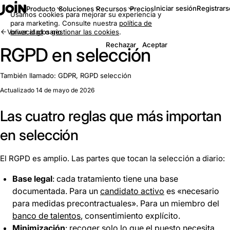
Iniciar sesión
Registrars
Producto
Soluciones
Recursos
Precios
Usamos cookies para mejorar su experiencia y
para marketing. Consulte nuestra
política de
Volver al glosario
privacidad
o
gestionar las cookies
.
Rechazar
Aceptar
RGPD en selección
También llamado:
GDPR, RGPD selección
Actualizado 14 de mayo de 2026
Las cuatro reglas que más importan
en selección
El RGPD es amplio. Las partes que tocan la selección a diario:
Base legal
: cada tratamiento tiene una base
documentada. Para un
candidato activo
es «necesario
para medidas precontractuales». Para un miembro del
banco de talentos
, consentimiento explícito.
Minimización
: recoger solo lo que el puesto necesita.