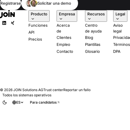
Registrarse
Solicitar una demo
Producto
Empresa
Recursos
Legal
Funciones
Acerca
Centro
Aviso
de
de ayuda
legal
API
Clientes
Blog
Privacida
Precios
Empleo
Plantillas
Término
Contacto
Glosario
DPA
© 2026
JOIN Solutions AG
Trust center
Reportar un fallo
Todos los sistemas operativos
ES
Para candidatos