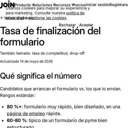
Iniciar sesión
Registrars
Producto
Soluciones
Recursos
Precios
Usamos cookies para mejorar su experiencia y
para marketing. Consulte nuestra
política de
Volver al glosario
privacidad
o
gestionar las cookies
.
Rechazar
Aceptar
Tasa de finalización del
formulario
También llamado:
tasa de completitud, drop-off
Actualizado 14 de mayo de 2026
Qué significa el número
Candidatos que arrancan el formulario vs. los que lo envían.
Rangos estándar:
80 %+
: formulario muy rápido, bien diseñado, en una
página de empleo
rápida.
60-80 %
: típico de un formulario de pyme bien
estructurado.