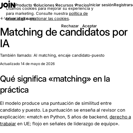
Iniciar sesión
Registrars
Producto
Soluciones
Recursos
Precios
Usamos cookies para mejorar su experiencia y
para marketing. Consulte nuestra
política de
Volver al glosario
privacidad
o
gestionar las cookies
.
Rechazar
Aceptar
Matching de candidatos por
IA
También llamado:
AI matching, encaje candidato-puesto
Actualizado 14 de mayo de 2026
Qué significa «matching» en la
práctica
El modelo produce una puntuación de similitud entre
candidato y puesto. La puntuación se enseña al revisor con
explicación: «match en Python, 5 años de backend,
derecho a
trabajar
en UE; flojo en señales de liderazgo de equipo».