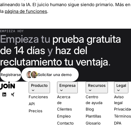
alineando la IA. El juicio humano sigue siendo primario. Más en
la
página de funciones
.
EMPIEZA HOY
Empieza tu
prueba gratuita
de 14 días
y
haz del
reclutamiento tu ventaja
.
Registrarse
Solicitar una demo
Producto
Empresa
Recursos
Legal
Funciones
Acerca
Centro
Aviso
de
de ayuda
legal
API
Clientes
Blog
Privacida
Precios
Empleo
Plantillas
Término
Contacto
Glosario
DPA