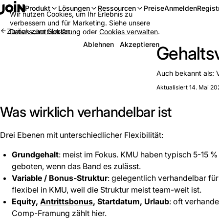
Anmelden
Regist
Produkt
Lösungen
Ressourcen
Preise
Wir nutzen Cookies, um Ihr Erlebnis zu
verbessern und für Marketing. Siehe unsere
Zurück zum Glossar
Datenschutzerklärung
oder
Cookies verwalten
.
Ablehnen
Akzeptieren
Gehalts
Auch bekannt als:
Aktualisiert 14. Mai 20
Was wirklich verhandelbar ist
Drei Ebenen mit unterschiedlicher Flexibilität:
Grundgehalt
: meist im Fokus. KMU haben typisch 5-15 
geboten, wenn das Band es zulässt.
Variable / Bonus-Struktur
: gelegentlich verhandelbar fü
flexibel in KMU, weil die Struktur meist team-weit ist.
Equity,
Antrittsbonus
, Startdatum, Urlaub
: oft verhande
Comp-Framung zählt hier.