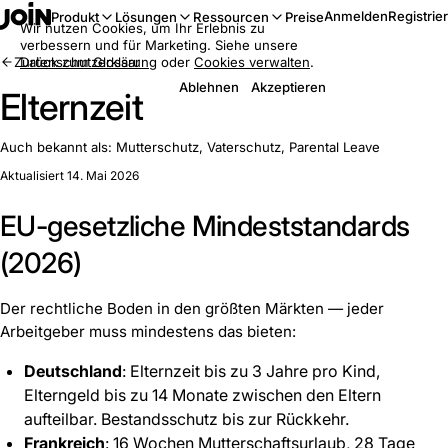
Anmelden
Registrie
Produkt
Lösungen
Ressourcen
Preise
Wir nutzen Cookies, um Ihr Erlebnis zu
verbessern und für Marketing. Siehe unsere
Zurück zum Glossar
Datenschutzerklärung
oder
Cookies verwalten
.
Ablehnen
Akzeptieren
Elternzeit
Auch bekannt als:
Mutterschutz, Vaterschutz, Parental Leave
Aktualisiert 14. Mai 2026
EU-gesetzliche Mindeststandards
(2026)
Der rechtliche Boden in den größten Märkten — jeder
Arbeitgeber muss mindestens das bieten:
Deutschland
: Elternzeit bis zu 3 Jahre pro Kind,
Elterngeld bis zu 14 Monate zwischen den Eltern
aufteilbar. Bestandsschutz bis zur Rückkehr.
Frankreich
: 16 Wochen Mutterschaftsurlaub, 28 Tage