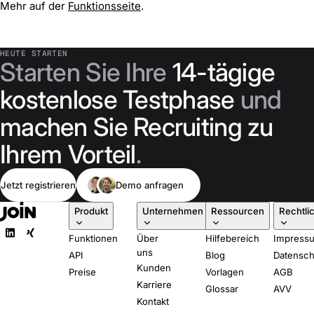
Mehr auf der
Funktionsseite
.
HEUTE STARTEN
Starten Sie Ihre
14-tägige
kostenlose Testphase
und
machen Sie Recruiting zu
Ihrem Vorteil
.
Jetzt registrieren
Demo anfragen
Produkt
Unternehmen
Ressourcen
Rechtli
Funktionen
Über
Hilfebereich
Impress
uns
API
Blog
Datensch
Kunden
Preise
Vorlagen
AGB
Karriere
Glossar
AVV
Kontakt