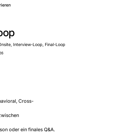
rieren
Loop
Onsite, Interview-Loop, Final-Loop
26
ehavioral, Cross-
zwischen
son oder ein finales Q&A.