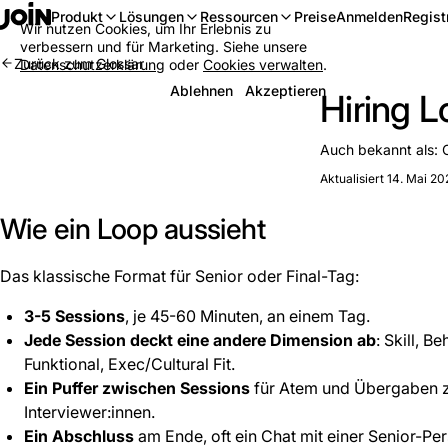
Anmelden
Regist
Produkt
Lösungen
Ressourcen
Preise
Wir nutzen Cookies, um Ihr Erlebnis zu
verbessern und für Marketing. Siehe unsere
Zurück zum Glossar
Datenschutzerklärung
oder
Cookies verwalten
.
Ablehnen
Akzeptieren
Hiring 
Auch bekannt als:
Aktualisiert 14. Mai 20
Wie ein Loop aussieht
Das klassische Format für Senior oder Final-Tag:
3-5 Sessions
, je 45-60 Minuten, an einem Tag.
Jede Session deckt eine andere Dimension ab
: Skill, B
Funktional, Exec/Cultural Fit.
Ein Puffer zwischen Sessions
für Atem und Übergaben 
Interviewer:innen.
Ein Abschluss
am Ende, oft ein Chat mit einer Senior-Per