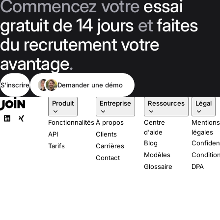
Commencez votre
essai
gratuit de 14 jours
et
faites
du recrutement votre
avantage
.
S'inscrire
Demander une démo
Produit
Entreprise
Ressources
Légal
Fonctionnalités
À propos
Centre
Mention
d'aide
légales
API
Clients
Blog
Confident
Tarifs
Carrières
Modèles
Conditio
Contact
Glossaire
DPA