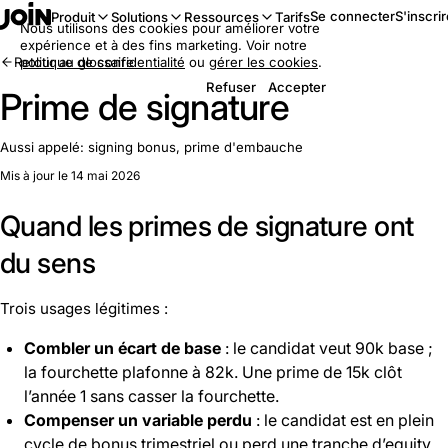
Se connecter
S'inscri
Produit
Solutions
Ressources
Tarifs
Nous utilisons des cookies pour améliorer votre
expérience et à des fins marketing. Voir notre
Retour au glossaire
politique de confidentialité
ou
gérer les cookies
.
Refuser
Accepter
Prime de signature
Aussi appelé:
signing bonus, prime d'embauche
Mis à jour le 14 mai 2026
Quand les primes de signature ont
du sens
Trois usages légitimes :
Combler un écart de base
: le candidat veut 90k base ;
la fourchette plafonne à 82k. Une prime de 15k clôt
l’année 1 sans casser la fourchette.
Compenser un variable perdu
: le candidat est en plein
cycle de bonus trimestriel ou perd une tranche d’equity