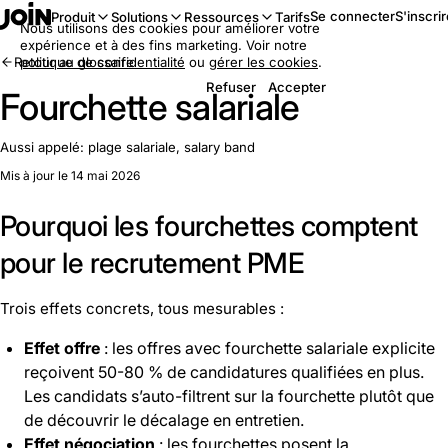
Se connecter
S'inscri
Produit
Solutions
Ressources
Tarifs
Nous utilisons des cookies pour améliorer votre
expérience et à des fins marketing. Voir notre
Retour au glossaire
politique de confidentialité
ou
gérer les cookies
.
Refuser
Accepter
Fourchette salariale
Aussi appelé:
plage salariale, salary band
Mis à jour le 14 mai 2026
Pourquoi les fourchettes comptent
pour le recrutement PME
Trois effets concrets, tous mesurables :
Effet offre
: les offres avec fourchette salariale explicite
reçoivent 50-80 % de candidatures qualifiées en plus.
Les candidats s’auto-filtrent sur la fourchette plutôt que
de découvrir le décalage en entretien.
Effet négociation
: les fourchettes posent la