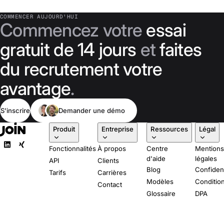
COMMENCER AUJOURD'HUI
Commencez votre
essai
gratuit de 14 jours
et
faites
du recrutement votre
avantage
.
S'inscrire
Demander une démo
Produit
Entreprise
Ressources
Légal
Fonctionnalités
À propos
Centre
Mention
d'aide
légales
API
Clients
Blog
Confident
Tarifs
Carrières
Modèles
Conditio
Contact
Glossaire
DPA