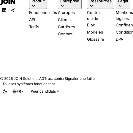
Produit
Entreprise
Ressources
Légal
Fonctionnalités
À propos
Centre
Mention
d'aide
légales
API
Clients
Blog
Confident
Tarifs
Carrières
Modèles
Conditio
Contact
Glossaire
DPA
© 2026
JOIN Solutions AG
Trust center
Signaler une faille
Tous les systèmes fonctionnent
FR
Pour candidats