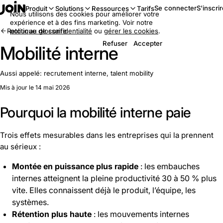
Se connecter
S'inscri
Produit
Solutions
Ressources
Tarifs
Nous utilisons des cookies pour améliorer votre
expérience et à des fins marketing. Voir notre
Retour au glossaire
politique de confidentialité
ou
gérer les cookies
.
Refuser
Accepter
Mobilité interne
Aussi appelé:
recrutement interne, talent mobility
Mis à jour le 14 mai 2026
Pourquoi la mobilité interne paie
Trois effets mesurables dans les entreprises qui la prennent
au sérieux :
Montée en puissance plus rapide
: les embauches
internes atteignent la pleine productivité 30 à 50 % plus
vite. Elles connaissent déjà le produit, l’équipe, les
systèmes.
Rétention plus haute
: les mouvements internes