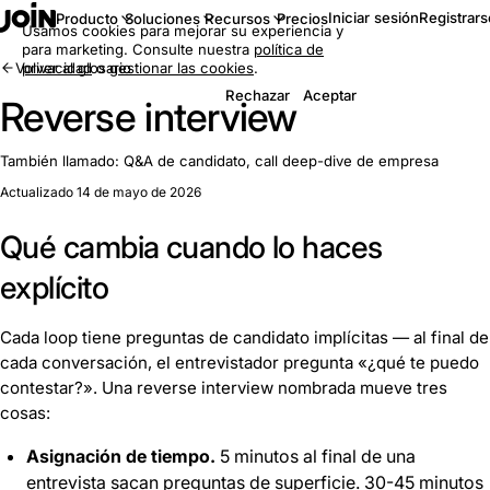
Iniciar sesión
Registrars
Producto
Soluciones
Recursos
Precios
Usamos cookies para mejorar su experiencia y
para marketing. Consulte nuestra
política de
Volver al glosario
privacidad
o
gestionar las cookies
.
Rechazar
Aceptar
Reverse interview
También llamado:
Q&A de candidato, call deep-dive de empresa
Actualizado 14 de mayo de 2026
Qué cambia cuando lo haces
explícito
Cada loop tiene preguntas de candidato implícitas — al final de
cada conversación, el entrevistador pregunta «¿qué te puedo
contestar?». Una reverse interview nombrada mueve tres
cosas:
Asignación de tiempo.
5 minutos al final de una
entrevista sacan preguntas de superficie. 30-45 minutos