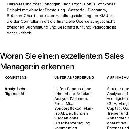
Herablassung oder unnötigen Fachjargon. Bonus: konkretes
Beispiel mit visueller Darstellung (Wasserfall-Diagramm,
Brücken-Chart) und klarer Handlungsableitung. Im KMU ist
die:der Controller:in oft die finanzielle Übersetzungsschicht
zwischen Buchhaltung und Geschäftsführung; Pädagogik ist
daher kritisch.
Woran Sie eine:n exzellente:n Sales
Manager:in erkennen
KOMPETENZ
UNTER ANFORDERUNG
AUF NIVEAU
Analytische
Liefert Reports ohne
Strukturier
Rigorosität
erkennbare Brücken-
Analyse auf
Analyse (Volumen,
wichtigsten
Preis, Mix,
(GuV, Marge
Sondereffekte). Plan-
Capital). Qua
Ist-Abweichungen
Treiber und 
werden ohne
Annahmen m
Ursachenzerlegung
operativen 
kommentiert.
Erkennt und