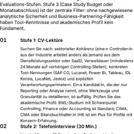
Evaluations-Stufen. Stufe 3 (Case Study Budget oder
Monatsabschluss) ist der zentrale Filter: ohne nachgewiesene
analytische Sicherheit und Business-Partnering-Fähigkeit
haben Tool-Kenntnisse und akademisches Profil kein
Fundament.
01
Stufe 1: CV-Lektüre
Suchen Sie nach: sektorieller Kohärenz (eine:n Controller:in
aus der Industrie arbeitet anders als jemand aus dem
Dienstleistungssektor oder SaaS), Verweildauer (mindestens
24 Monate auf vorherigen Controlling-Stellen), konkreten
Tool-Nennungen (SAP CO, Lucanet, Power BI, Tableau, IDL
Konsis, LucaNet, Jedox) und expliziten
Verantwortungsperimetern. Ein:e Kandidat:in, die:der nur
Reporting oder Analyse nennt, ohne Werkzeuge und
Granularität zu detaillieren, ist auffällig. Prüfen Sie das
akademische Profil: BWL-Studium mit Schwerpunkt
Controlling, Finance oder Accounting ist Standard; CIMA,
CMA oder Bilanzbuchhalter:in IHK ist ein Plus für Profile mit
Konzern-Erfahrung.
02
Stufe 2: Telefoninterview (30 Min.)