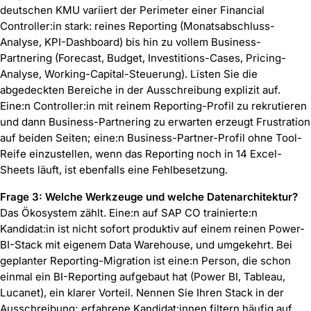
deutschen KMU variiert der Perimeter einer Financial
Controller:in stark: reines Reporting (Monatsabschluss-
Analyse, KPI-Dashboard) bis hin zu vollem Business-
Partnering (Forecast, Budget, Investitions-Cases, Pricing-
Analyse, Working-Capital-Steuerung). Listen Sie die
abgedeckten Bereiche in der Ausschreibung explizit auf.
Eine:n Controller:in mit reinem Reporting-Profil zu rekrutieren
und dann Business-Partnering zu erwarten erzeugt Frustration
auf beiden Seiten; eine:n Business-Partner-Profil ohne Tool-
Reife einzustellen, wenn das Reporting noch in 14 Excel-
Sheets läuft, ist ebenfalls eine Fehlbesetzung.
Frage 3: Welche Werkzeuge und welche Datenarchitektur?
Das Ökosystem zählt. Eine:n auf SAP CO trainierte:n
Kandidat:in ist nicht sofort produktiv auf einem reinen Power-
BI-Stack mit eigenem Data Warehouse, und umgekehrt. Bei
geplanter Reporting-Migration ist eine:n Person, die schon
einmal ein BI-Reporting aufgebaut hat (Power BI, Tableau,
Lucanet), ein klarer Vorteil. Nennen Sie Ihren Stack in der
Ausschreibung; erfahrene Kandidat:innen filtern häufig auf