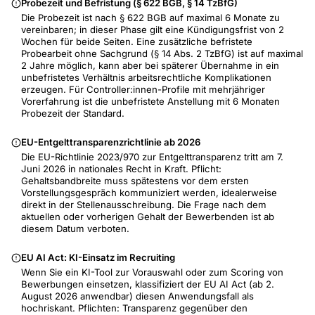
Probezeit und Befristung (§ 622 BGB, § 14 TzBfG)
Die Probezeit ist nach § 622 BGB auf maximal 6 Monate zu
vereinbaren; in dieser Phase gilt eine Kündigungsfrist von 2
Wochen für beide Seiten. Eine zusätzliche befristete
Probearbeit ohne Sachgrund (§ 14 Abs. 2 TzBfG) ist auf maximal
2 Jahre möglich, kann aber bei späterer Übernahme in ein
unbefristetes Verhältnis arbeitsrechtliche Komplikationen
erzeugen. Für Controller:innen-Profile mit mehrjähriger
Vorerfahrung ist die unbefristete Anstellung mit 6 Monaten
Probezeit der Standard.
EU-Entgelttransparenzrichtlinie ab 2026
Die EU-Richtlinie 2023/970 zur Entgelttransparenz tritt am 7.
Juni 2026 in nationales Recht in Kraft. Pflicht:
Gehaltsbandbreite muss spätestens vor dem ersten
Vorstellungsgespräch kommuniziert werden, idealerweise
direkt in der Stellenausschreibung. Die Frage nach dem
aktuellen oder vorherigen Gehalt der Bewerbenden ist ab
diesem Datum verboten.
EU AI Act: KI-Einsatz im Recruiting
Wenn Sie ein KI-Tool zur Vorauswahl oder zum Scoring von
Bewerbungen einsetzen, klassifiziert der EU AI Act (ab 2.
August 2026 anwendbar) diesen Anwendungsfall als
hochriskant. Pflichten: Transparenz gegenüber den