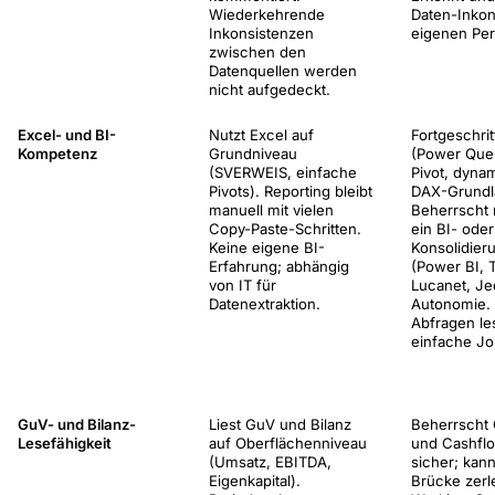
Wiederkehrende
Daten-Inkon
Inkonsistenzen
eigenen Per
zwischen den
Datenquellen werden
nicht aufgedeckt.
Excel- und BI-
Nutzt Excel auf
Fortgeschri
Kompetenz
Grundniveau
(Power Que
(SVERWEIS, einfache
Pivot, dyna
Pivots). Reporting bleibt
DAX-Grundl
manuell mit vielen
Beherrscht
Copy-Paste-Schritten.
ein BI- oder
Keine eigene BI-
Konsolidier
Erfahrung; abhängig
(Power BI, 
von IT für
Lucanet, Jed
Datenextraktion.
Autonomie.
Abfragen le
einfache Jo
GuV- und Bilanz-
Liest GuV und Bilanz
Beherrscht 
Lesefähigkeit
auf Oberflächenniveau
und Cashfl
(Umsatz, EBITDA,
sicher; kan
Eigenkapital).
Brücke zerl