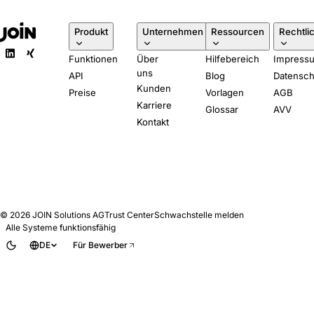
Produkt
Unternehmen
Ressourcen
Rechtli
Funktionen
Über
Hilfebereich
Impress
uns
API
Blog
Datensch
Kunden
Preise
Vorlagen
AGB
Karriere
Glossar
AVV
Kontakt
© 2026
JOIN Solutions AG
Trust Center
Schwachstelle melden
Alle Systeme funktionsfähig
DE
Für Bewerber