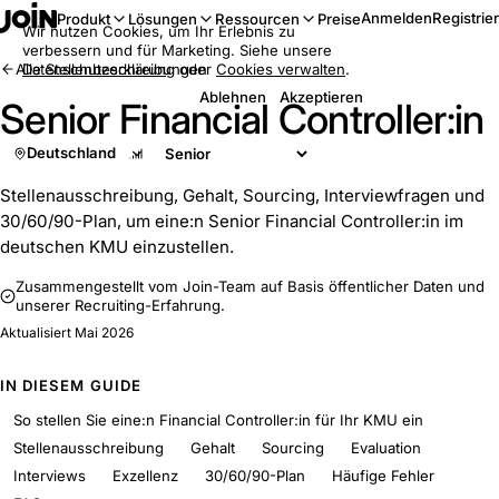
Anmelden
Registrie
Produkt
Lösungen
Ressourcen
Preise
Wir nutzen Cookies, um Ihr Erlebnis zu
verbessern und für Marketing. Siehe unsere
Alle Stellenbeschreibungen
Datenschutzerklärung
oder
Cookies verwalten
.
Ablehnen
Akzeptieren
Senior Financial Controller:in
Deutschland
Stellenausschreibung, Gehalt, Sourcing, Interviewfragen und
30/60/90-Plan, um eine:n Senior Financial Controller:in im
deutschen KMU einzustellen.
Zusammengestellt vom Join-Team auf Basis öffentlicher Daten und
unserer Recruiting-Erfahrung.
Aktualisiert
Mai 2026
IN DIESEM GUIDE
So stellen Sie eine:n Financial Controller:in für Ihr KMU ein
Stellenausschreibung
Gehalt
Sourcing
Evaluation
Interviews
Exzellenz
30/60/90-Plan
Häufige Fehler