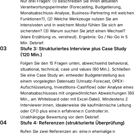
Nur drei Fragen: (1) Beschreiben Sie Ihren aktuellen
Verantwortungsperimeter (Forecasting, Budgetierung,
Monatsabschluss-Analyse, Business-Partnering mit welchen
Funktionen?), (2) Welche Werkzeuge nutzen Sie am
intensivsten und in welchem Modul fühlen Sie sich am
sichersten? (3) Warum suchen Sie jetzt einen Wechsel?
(klare Erzählung vs. verstreut). Ergebnis: Go / No-Go in 5
Min. Debrief.
03
Stufe 3: Strukturiertes Interview plus Case Study
(120 Min.)
Folgen Sie den 15 Fragen unten, abwechselnd behavioral,
situational, technical, case und values (60 Min.). Schließen
Sie eine Case Study an: entweder Budgeterstellung aus
einem vorgelegten Datensatz (Umsatz-Forecast, OPEX-
Aufschlüsselung, Investitions-Cashflow) oder Analyse eines
Monatsabschlusses mit ungewöhnlichen Abweichungen (60
Min., am Whiteboard oder mit Excel-Datei). Mindestens 2
Interviewer:innen, idealerweise die kaufmännische Leitung
oder CFO plus eine:n erfahrene:n Controller:in.
Unabhängige Bewertung vor dem Debrief.
04
Stufe 4: Referenzen (strukturierte Überprüfung)
Rufen Sie zwei Referenzen an: eine:n ehemalige:n