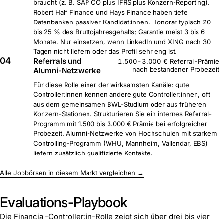
braucht (z. B. SAP CO plus IFRS plus Konzern-Reporting).
Robert Half Finance und Hays Finance haben tiefe
Datenbanken passiver Kandidat:innen. Honorar typisch 20
bis 25 % des Bruttojahresgehalts; Garantie meist 3 bis 6
Monate. Nur einsetzen, wenn LinkedIn und XING nach 30
Tagen nicht liefern oder das Profil sehr eng ist.
04
Referrals und
1.500-3.000 € Referral-Prämie
nach bestandener Probezeit
Alumni-Netzwerke
Für diese Rolle einer der wirksamsten Kanäle: gute
Controller:innen kennen andere gute Controller:innen, oft
aus dem gemeinsamen BWL-Studium oder aus früheren
Konzern-Stationen. Strukturieren Sie ein internes Referral-
Programm mit 1.500 bis 3.000 € Prämie bei erfolgreicher
Probezeit. Alumni-Netzwerke von Hochschulen mit starkem
Controlling-Programm (WHU, Mannheim, Vallendar, EBS)
liefern zusätzlich qualifizierte Kontakte.
Alle Jobbörsen in diesem Markt vergleichen →
Evaluations-Playbook
Die Financial-Controller:in-Rolle zeigt sich über drei bis vier