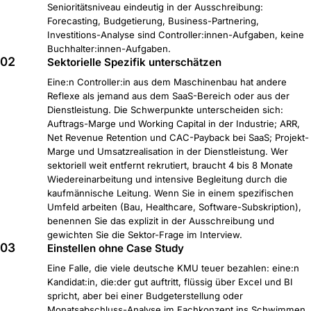
Senioritätsniveau eindeutig in der Ausschreibung:
Forecasting, Budgetierung, Business-Partnering,
Investitions-Analyse sind Controller:innen-Aufgaben, keine
Buchhalter:innen-Aufgaben.
02
Sektorielle Spezifik unterschätzen
Eine:n Controller:in aus dem Maschinenbau hat andere
Reflexe als jemand aus dem SaaS-Bereich oder aus der
Dienstleistung. Die Schwerpunkte unterscheiden sich:
Auftrags-Marge und Working Capital in der Industrie; ARR,
Net Revenue Retention und CAC-Payback bei SaaS; Projekt-
Marge und Umsatzrealisation in der Dienstleistung. Wer
sektoriell weit entfernt rekrutiert, braucht 4 bis 8 Monate
Wiedereinarbeitung und intensive Begleitung durch die
kaufmännische Leitung. Wenn Sie in einem spezifischen
Umfeld arbeiten (Bau, Healthcare, Software-Subskription),
benennen Sie das explizit in der Ausschreibung und
gewichten Sie die Sektor-Frage im Interview.
03
Einstellen ohne Case Study
Eine Falle, die viele deutsche KMU teuer bezahlen: eine:n
Kandidat:in, die:der gut auftritt, flüssig über Excel und BI
spricht, aber bei einer Budgeterstellung oder
Monatsabschluss-Analyse im Fachkonzept ins Schwimmen