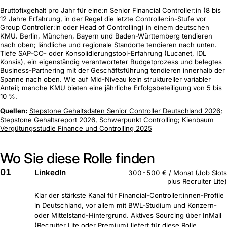
Bruttofixgehalt pro Jahr für eine:n Senior Financial Controller:in (8 bis
12 Jahre Erfahrung, in der Regel die letzte Controller:in-Stufe vor
Group Controller:in oder Head of Controlling) in einem deutschen
KMU. Berlin, München, Bayern und Baden-Württemberg tendieren
nach oben; ländliche und regionale Standorte tendieren nach unten.
Tiefe SAP-CO- oder Konsolidierungstool-Erfahrung (Lucanet, IDL
Konsis), ein eigenständig verantworteter Budgetprozess und belegtes
Business-Partnering mit der Geschäftsführung tendieren innerhalb der
Spanne nach oben. Wie auf Mid-Niveau kein struktureller variabler
Anteil; manche KMU bieten eine jährliche Erfolgsbeteiligung von 5 bis
10 %.
Quellen:
Stepstone Gehaltsdaten Senior Controller Deutschland 2026
;
Stepstone Gehaltsreport 2026, Schwerpunkt Controlling
;
Kienbaum
Vergütungsstudie Finance und Controlling 2025
Wo Sie diese Rolle finden
01
LinkedIn
300-500 € / Monat (Job Slots
plus Recruiter Lite)
Klar der stärkste Kanal für Financial-Controller:innen-Profile
in Deutschland, vor allem mit BWL-Studium und Konzern-
oder Mittelstand-Hintergrund. Aktives Sourcing über InMail
(Recruiter Lite oder Premium) liefert für diese Rolle