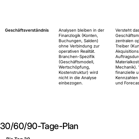
Geschäftsverständnis
Analysen bleiben in der
Versteht da
Finanzlogik (Konten,
Geschäftsmo
Buchungen, Salden)
zentralen o
ohne Verbindung zur
Treiber (Ku
operativen Realität.
Akquisition
Branchen-Spezifik
Auftragsdur
(Geschäftsmodell,
Materialkos
Wertschöpfung,
Mechanik). 
Kostenstruktur) wird
finanzielle 
nicht in die Analyse
Kennzahlen 
einbezogen.
und Forecas
30/60/90-Tage-Plan