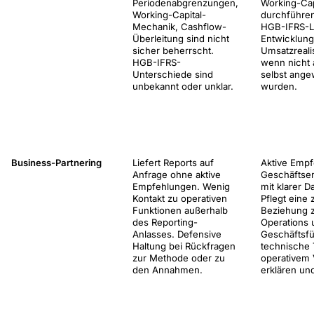
Periodenabgrenzungen,
Working-Cap
Working-Capital-
durchführen
Mechanik, Cashflow-
HGB-IFRS-Lo
Überleitung sind nicht
Entwicklung
sicher beherrscht.
Umsatzreali
HGB-IFRS-
wenn nicht 
Unterschiede sind
selbst ang
unbekannt oder unklar.
wurden.
Business-Partnering
Liefert Reports auf
Aktive Emp
Anfrage ohne aktive
Geschäftse
Empfehlungen. Wenig
mit klarer D
Kontakt zu operativen
Pflegt eine
Funktionen außerhalb
Beziehung z
des Reporting-
Operations 
Anlasses. Defensive
Geschäftsf
Haltung bei Rückfragen
technische
zur Methode oder zu
operativem 
den Annahmen.
erklären und