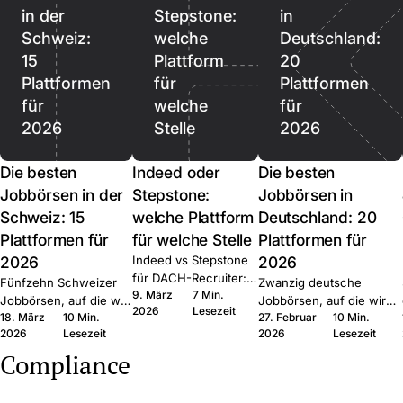
in der
Stepstone:
in
Schweiz:
welche
Deutschland:
15
Plattform
20
Plattformen
für
Plattformen
für
welche
für
2026
Stelle
2026
Die besten
Indeed oder
Die besten
Jobbörsen in der
Stepstone:
Jobbörsen in
Schweiz: 15
welche Plattform
Deutschland: 20
Plattformen für
für welche Stelle
Plattformen für
2026
Indeed vs Stepstone
2026
für DACH-Recruiter:
Fünfzehn Schweizer
Zwanzig deutsche
9. März
7 Min.
wo welche Plattform
Jobbörsen, auf die wir
Jobbörsen, auf die wir
2026
Lesezeit
gewinnt, der Quick-
18. März
10 Min.
27. Februar
10 Min.
bei Join multiposten.
bei Join multiposten.
Apply-Hebel und die
2026
Lesezeit
2026
Lesezeit
Generalisten, Tech,
Generalisten, Tech, Start-
Routing-Muster bei
Regional, Healthcare,
up, Regional, Executive.
Compliance
Join.
Executive. Was jede
Was jede kann und wann
kann und wann Sie sie
Sie sie kombinieren.