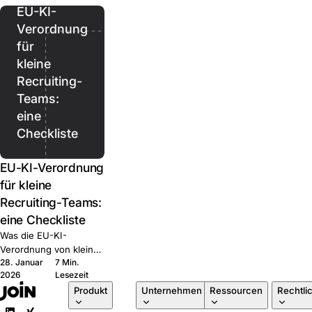
kombinieren.
EU-KI-
Verordnung
für
kleine
Recruiting-
Teams:
eine
Checkliste
EU-KI-Verordnung
für kleine
Recruiting-Teams:
eine Checkliste
Was die EU-KI-
Verordnung von kleinen
28. Januar
7 Min.
HR-Teams tatsächlich
2026
Lesezeit
verlangt, in klarer
Produkt
Unternehmen
Ressourcen
Rechtli
Sprache. Fünf Fragen,
die Sie jedem ATS-