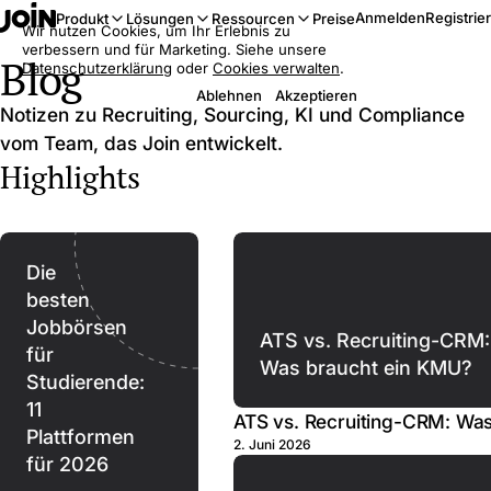
Anmelden
Registrie
Produkt
Lösungen
Ressourcen
Preise
Wir nutzen Cookies, um Ihr Erlebnis zu
verbessern und für Marketing. Siehe unsere
Blog
Datenschutzerklärung
oder
Cookies verwalten
.
Ablehnen
Akzeptieren
Notizen zu Recruiting, Sourcing, KI und Compliance
vom Team, das Join entwickelt.
Highlights
Die
besten
Jobbörsen
ATS vs. Recruiting-CRM:
für
Was braucht ein KMU?
Studierende:
11
ATS vs. Recruiting-CRM: Wa
Plattformen
2. Juni 2026
für 2026