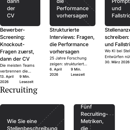
dann
die
Prompt
der
Performance
und
CV
vorhersagen
Fallstri
Bewerber-
Strukturierte
Stellenanz
Screening:
Interviews: Fragen,
schreiben
Knockout-
die Performance
und Fallstr
Fragen zuerst,
vorhersagen
Wo KI bei Ste
Entwürfen nüt
dann der CV
25 Jahre Forschung
30. März 2026
schadet, und 
zeigen: strukturiert
Die meisten Teams
aufhören soll
6. April
9 Min.
schlägt unstrukturiert
verbrennen die
Praxisleitfad
2026
Lesezeit
deutlich. Das Framework
13. April
9 Min.
falsche
Recruiter.
und die Fragen, in klarer
2026
Lesezeit
Aufmerksamkeit auf
Recruiting
Sprache.
den falschen CVs.
Erst auf harte Fakten
filtern, dann echte
Zeit im qualifizierten
Fünf
Pool.
Recruiting-
Wie Sie eine
Metriken,
Stellenbeschreibung
die