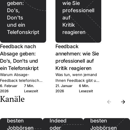
geben:
wie Sie
Do's,
professionell
Don'ts
auf
und ein
Kritik
Telefonskript
reagieren
Feedback nach
Feedback
Absage geben:
annehmen: wie Sie
Do's, Don'ts und
professionell auf
ein Telefonskript
Kritik reagieren
Warum Absage-
Was tun, wenn jemand
Feedback telefonisch
Ihnen Feedback gibt und
6. Februar
7 Min.
21. Januar
6 Min.
besser ist als schriftlich,
Sie innerlich auf Abwehr
2026
Lesezeit
2026
Lesezeit
was Sie sagen können,
schalten? Sechs
Kanäle
und welche Fehler nach
Schritte, mit denen Sie
AGG rechtlich teuer
das Gespräch nutzen
werden können.
statt verteidigen.
Die
Die
besten
Indeed
besten
Jobbörsen
oder
Jobbörsen