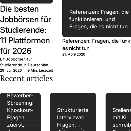
Die besten
Referenzen: Fragen, die
Jobbörsen für
funktionieren, und
Fragen, die es nicht tun
Studierende:
11 Plattformen
Referenzen: Fragen, die funk
es nicht tun
für 2026
21. April 2026
Elf Jobbörsen für
Studierende in Deutschland,
29. Juli 2026
9 Min. Lesezeit
plus
Recent articles
Hochschulausschreibungen.
Wofür jede gebaut ist, was
sie kostet und wann Sie
posten.
Bewerber-
Screening:
Knockout-
Strukturierte
Stellen
Fragen
Interviews:
mit KI
zuerst,
Fragen,
schreib