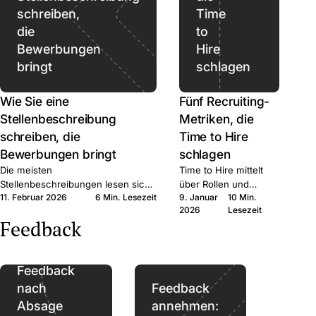
schreiben,
Time
die
to
Bewerbungen
Hire
bringt
schlagen
Wie Sie eine
Fünf Recruiting-
Stellenbeschreibung
Metriken, die
schreiben, die
Time to Hire
Bewerbungen bringt
schlagen
Die meisten
Time to Hire mittelt
Stellenbeschreibungen lesen sich
über Rollen und
11. Februar 2026
6 Min. Lesezeit
9. Januar
10 Min.
wie interne HR-Notizen. Sechs
belohnt Hektik. Fünf
2026
Lesezeit
konkrete Schritte, die qualifizierte
Messgrößen, die
Feedback
Bewerber:innen zum Klick bringen.
Hiring-Ergebnisse
besser vorhersagen,
von Lead bis Lag
Feedback
geordnet.
nach
Feedback
Absage
annehmen: