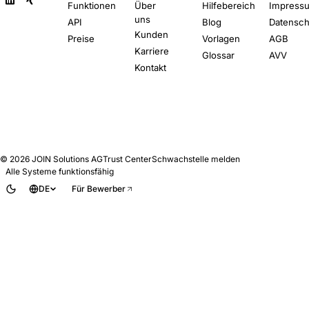
Funktionen
Über
Hilfebereich
Impress
Anbieter stellen sollten.
uns
API
Blog
Datensch
Kunden
Preise
Vorlagen
AGB
Karriere
Glossar
AVV
Kontakt
© 2026
JOIN Solutions AG
Trust Center
Schwachstelle melden
Alle Systeme funktionsfähig
DE
Für Bewerber