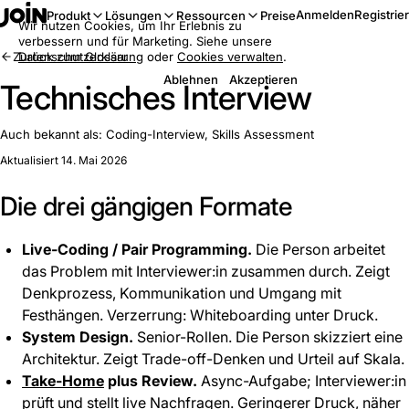
Anmelden
Registrie
Produkt
Lösungen
Ressourcen
Preise
Wir nutzen Cookies, um Ihr Erlebnis zu
verbessern und für Marketing. Siehe unsere
Zurück zum Glossar
Datenschutzerklärung
oder
Cookies verwalten
.
Ablehnen
Akzeptieren
Technisches Interview
Auch bekannt als:
Coding-Interview, Skills Assessment
Aktualisiert 14. Mai 2026
Die drei gängigen Formate
Live-Coding / Pair Programming.
Die Person arbeitet
das Problem mit Interviewer:in zusammen durch. Zeigt
Denkprozess, Kommunikation und Umgang mit
Festhängen. Verzerrung: Whiteboarding unter Druck.
System Design.
Senior-Rollen. Die Person skizziert eine
Architektur. Zeigt Trade-off-Denken und Urteil auf Skala.
Take-Home
plus Review.
Async-Aufgabe; Interviewer:in
prüft und stellt live Nachfragen. Geringerer Druck, näher