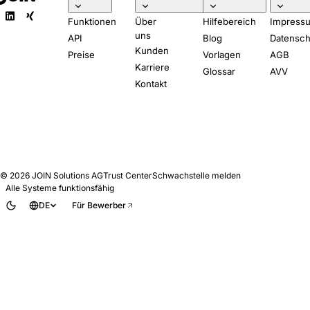
Funktionen
Über
Hilfebereich
Impress
uns
API
Blog
Datensch
Kunden
Preise
Vorlagen
AGB
Karriere
Glossar
AVV
Kontakt
© 2026
JOIN Solutions AG
Trust Center
Schwachstelle melden
Alle Systeme funktionsfähig
DE
Für Bewerber