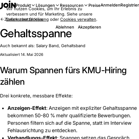
Anmelden
Registrie
Produkt
Lösungen
Ressourcen
Preise
Wir nutzen Cookies, um Ihr Erlebnis zu
verbessern und für Marketing. Siehe unsere
Zurück zum Glossar
Datenschutzerklärung
oder
Cookies verwalten
.
Ablehnen
Akzeptieren
Gehaltsspanne
Auch bekannt als:
Salary Band, Gehaltsband
Aktualisiert 14. Mai 2026
Warum Spannen fürs KMU-Hiring
zählen
Drei konkrete, messbare Effekte:
Anzeigen-Effekt
: Anzeigen mit expliziter Gehaltsspanne
bekommen 50-80 % mehr qualifizierte Bewerbungen.
Personen filtern sich auf die Spanne, statt im Interview
Fehlausrichtung zu entdecken.
Verhandlungs-Effekt
: Spannen setzen das Gespräch.