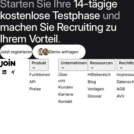
Starten Sie Ihre
14-tägige
kostenlose Testphase
und
machen Sie Recruiting zu
Ihrem Vorteil
.
Jetzt registrieren
Demo anfragen
Produkt
Unternehmen
Ressourcen
Rechtli
Funktionen
Über
Hilfebereich
Impress
uns
API
Blog
Datensch
Kunden
Preise
Vorlagen
AGB
Karriere
Glossar
AVV
Kontakt