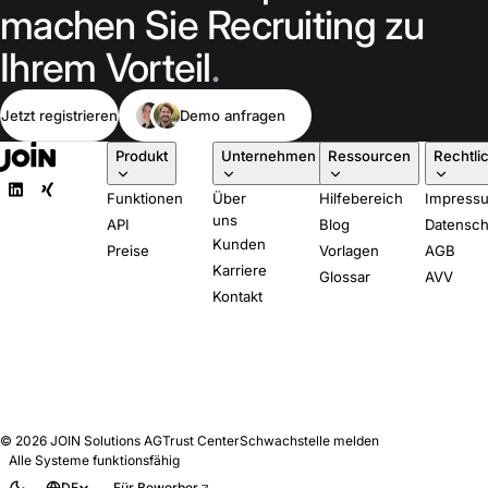
machen Sie Recruiting zu
Ihrem Vorteil
.
Jetzt registrieren
Demo anfragen
Produkt
Unternehmen
Ressourcen
Rechtli
Funktionen
Über
Hilfebereich
Impress
uns
API
Blog
Datensch
Kunden
Preise
Vorlagen
AGB
Karriere
Glossar
AVV
Kontakt
© 2026
JOIN Solutions AG
Trust Center
Schwachstelle melden
Alle Systeme funktionsfähig
DE
Für Bewerber