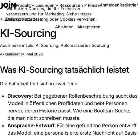
Anmelden
Registrie
Produkt
Lösungen
Ressourcen
Preise
Wir nutzen Cookies, um Ihr Erlebnis zu
verbessern und für Marketing. Siehe unsere
Zurück zum Glossar
Datenschutzerklärung
oder
Cookies verwalten
.
Ablehnen
Akzeptieren
KI-Sourcing
Auch bekannt als:
AI Sourcing, Automatisiertes Sourcing
Aktualisiert 14. Mai 2026
Was KI-Sourcing tatsächlich leistet
Die Fähigkeit teilt sich in zwei Teile:
Discovery
: Bei gegebener
Rollenbeschreibung
sucht das
Modell in öffentlichen Profildaten und hebt Personen
hervor, deren Historie passt. Wie eine Boolean-Suche,
die man nicht schreiben musste.
Ansprache-Entwurf
: Für eine gefundene Person entwirft
das Modell eine personalisierte erste Nachricht auf Basis