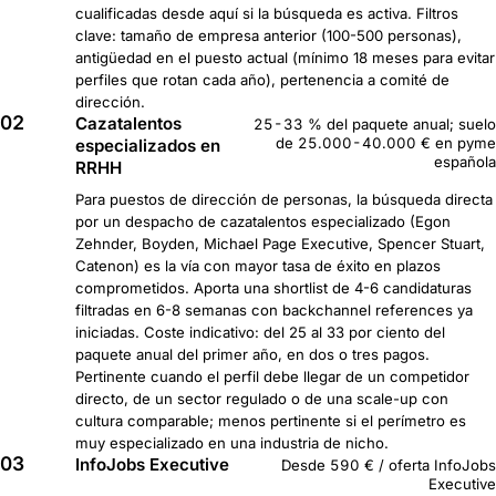
cualificadas desde aquí si la búsqueda es activa. Filtros
clave: tamaño de empresa anterior (100-500 personas),
antigüedad en el puesto actual (mínimo 18 meses para evitar
perfiles que rotan cada año), pertenencia a comité de
dirección.
02
Cazatalentos
25-33 % del paquete anual; suelo
de 25.000-40.000 € en pyme
especializados en
española
RRHH
Para puestos de dirección de personas, la búsqueda directa
por un despacho de cazatalentos especializado (Egon
Zehnder, Boyden, Michael Page Executive, Spencer Stuart,
Catenon) es la vía con mayor tasa de éxito en plazos
comprometidos. Aporta una shortlist de 4-6 candidaturas
filtradas en 6-8 semanas con backchannel references ya
iniciadas. Coste indicativo: del 25 al 33 por ciento del
paquete anual del primer año, en dos o tres pagos.
Pertinente cuando el perfil debe llegar de un competidor
directo, de un sector regulado o de una scale-up con
cultura comparable; menos pertinente si el perímetro es
muy especializado en una industria de nicho.
03
InfoJobs Executive
Desde 590 € / oferta InfoJobs
Executive