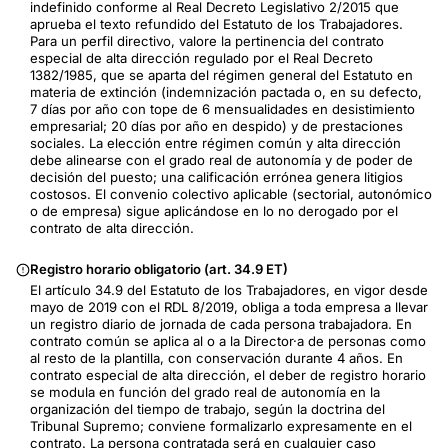
indefinido conforme al Real Decreto Legislativo 2/2015 que
aprueba el texto refundido del Estatuto de los Trabajadores.
Para un perfil directivo, valore la pertinencia del contrato
especial de alta dirección regulado por el Real Decreto
1382/1985, que se aparta del régimen general del Estatuto en
materia de extinción (indemnización pactada o, en su defecto,
7 días por año con tope de 6 mensualidades en desistimiento
empresarial; 20 días por año en despido) y de prestaciones
sociales. La elección entre régimen común y alta dirección
debe alinearse con el grado real de autonomía y de poder de
decisión del puesto; una calificación errónea genera litigios
costosos. El convenio colectivo aplicable (sectorial, autonómico
o de empresa) sigue aplicándose en lo no derogado por el
contrato de alta dirección.
Registro horario obligatorio (art. 34.9 ET)
El artículo 34.9 del Estatuto de los Trabajadores, en vigor desde
mayo de 2019 con el RDL 8/2019, obliga a toda empresa a llevar
un registro diario de jornada de cada persona trabajadora. En
contrato común se aplica al o a la Director·a de personas como
al resto de la plantilla, con conservación durante 4 años. En
contrato especial de alta dirección, el deber de registro horario
se modula en función del grado real de autonomía en la
organización del tiempo de trabajo, según la doctrina del
Tribunal Supremo; conviene formalizarlo expresamente en el
contrato. La persona contratada será en cualquier caso