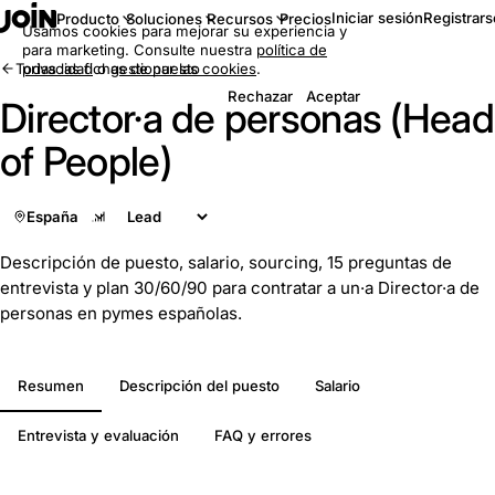
Iniciar sesión
Registrars
Producto
Soluciones
Recursos
Precios
Usamos cookies para mejorar su experiencia y
para marketing. Consulte nuestra
política de
Todas las fichas de puesto
privacidad
o
gestionar las cookies
.
Rechazar
Aceptar
Director·a de personas (Head
of People)
España
Descripción de puesto, salario, sourcing, 15 preguntas de
entrevista y plan 30/60/90 para contratar a un·a Director·a de
personas en pymes españolas.
Resumen
Descripción del puesto
Salario
Entrevista y evaluación
FAQ y errores