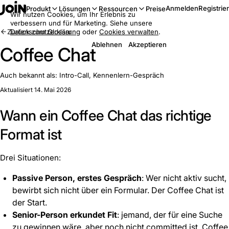
Anmelden
Registrie
Produkt
Lösungen
Ressourcen
Preise
Wir nutzen Cookies, um Ihr Erlebnis zu
verbessern und für Marketing. Siehe unsere
Zurück zum Glossar
Datenschutzerklärung
oder
Cookies verwalten
.
Ablehnen
Akzeptieren
Coffee Chat
Auch bekannt als:
Intro-Call, Kennenlern-Gespräch
Aktualisiert 14. Mai 2026
Wann ein Coffee Chat das richtige
Format ist
Drei Situationen:
Passive Person, erstes Gespräch
: Wer nicht aktiv sucht,
bewirbt sich nicht über ein Formular. Der Coffee Chat ist
der Start.
Senior-Person erkundet Fit
: jemand, der für eine Suche
zu gewinnen wäre, aber noch nicht committed ist. Coffee