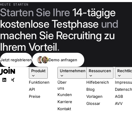
HEUTE STARTEN
Starten Sie Ihre
14-tägige
kostenlose Testphase
und
machen Sie Recruiting zu
Ihrem Vorteil
.
Jetzt registrieren
Demo anfragen
Produkt
Unternehmen
Ressourcen
Rechtli
Funktionen
Über
Hilfebereich
Impress
uns
API
Blog
Datensch
Kunden
Preise
Vorlagen
AGB
Karriere
Glossar
AVV
Kontakt