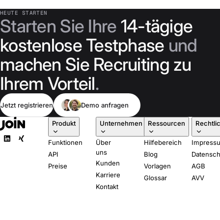
HEUTE STARTEN
Starten Sie Ihre
14-tägige
kostenlose Testphase
und
machen Sie Recruiting zu
Ihrem Vorteil
.
Jetzt registrieren
Demo anfragen
Produkt
Unternehmen
Ressourcen
Rechtli
Funktionen
Über
Hilfebereich
Impress
uns
API
Blog
Datensch
Kunden
Preise
Vorlagen
AGB
Karriere
Glossar
AVV
Kontakt