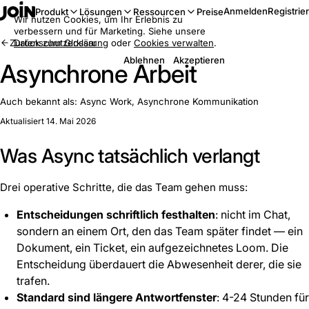
Anmelden
Registrie
Produkt
Lösungen
Ressourcen
Preise
Wir nutzen Cookies, um Ihr Erlebnis zu
verbessern und für Marketing. Siehe unsere
Zurück zum Glossar
Datenschutzerklärung
oder
Cookies verwalten
.
Ablehnen
Akzeptieren
Asynchrone Arbeit
Auch bekannt als:
Async Work, Asynchrone Kommunikation
Aktualisiert 14. Mai 2026
Was Async tatsächlich verlangt
Drei operative Schritte, die das Team gehen muss:
Entscheidungen schriftlich festhalten
: nicht im Chat,
sondern an einem Ort, den das Team später findet — ein
Dokument, ein Ticket, ein aufgezeichnetes Loom. Die
Entscheidung überdauert die Abwesenheit derer, die sie
trafen.
Standard sind längere Antwortfenster
: 4-24 Stunden für