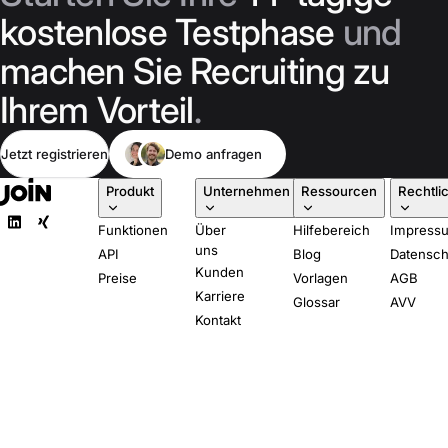
kostenlose Testphase
und
machen Sie Recruiting zu
Ihrem Vorteil
.
Jetzt registrieren
Demo anfragen
Produkt
Unternehmen
Ressourcen
Rechtli
Funktionen
Über
Hilfebereich
Impress
uns
API
Blog
Datensch
Kunden
Preise
Vorlagen
AGB
Karriere
Glossar
AVV
Kontakt