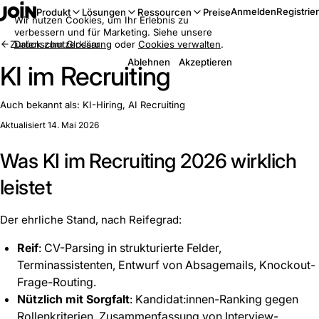
Anmelden
Registrie
Produkt
Lösungen
Ressourcen
Preise
Wir nutzen Cookies, um Ihr Erlebnis zu
verbessern und für Marketing. Siehe unsere
Zurück zum Glossar
Datenschutzerklärung
oder
Cookies verwalten
.
Ablehnen
Akzeptieren
KI im Recruiting
Auch bekannt als:
KI-Hiring, AI Recruiting
Aktualisiert 14. Mai 2026
Was KI im Recruiting 2026 wirklich
leistet
Der ehrliche Stand, nach Reifegrad:
Reif
: CV-Parsing in strukturierte Felder,
Terminassistenten, Entwurf von Absagemails, Knockout-
Frage-Routing.
Nützlich mit Sorgfalt
: Kandidat:innen-Ranking gegen
Rollenkriterien, Zusammenfassung von Interview-