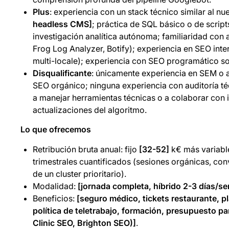
Plus
: experiencia con un stack técnico similar al nu
headless CMS]
; práctica de SQL básico o de script
investigación analítica autónoma; familiaridad con 
Frog Log Analyzer, Botify); experiencia en SEO inter
multi-locale); experiencia con SEO programático so
Disqualificante
: únicamente experiencia en SEM o a
SEO orgánico; ninguna experiencia con auditoría téc
a manejar herramientas técnicas o a colaborar con i
actualizaciones del algoritmo.
Lo que ofrecemos
Retribución bruta anual: fijo
[32-52]
k€ más variab
trimestrales cuantificados (sesiones orgánicas, co
de un cluster prioritario).
Modalidad:
[jornada completa, híbrido 2-3 días/s
Beneficios:
[seguro médico, tickets restaurante, p
política de teletrabajo, formación, presupuesto 
Clinic SEO, Brighton SEO)]
.