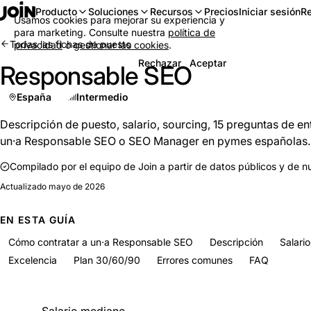
Iniciar sesión
Re
Producto
Soluciones
Recursos
Precios
Usamos cookies para mejorar su experiencia y
para marketing. Consulte nuestra
política de
Todas las fichas de puesto
privacidad
o
gestionar las cookies
.
Rechazar
Aceptar
Responsable SEO
España
Intermedio
Descripción de puesto, salario, sourcing, 15 preguntas de en
un·a Responsable SEO o SEO Manager en pymes españolas.
Compilado por el equipo de Join a partir de datos públicos y de n
Actualizado
mayo de 2026
EN ESTA GUÍA
Cómo contratar a un·a Responsable SEO
Descripción
Salario
Excelencia
Plan 30/60/90
Errores comunes
FAQ
De un vistazo
Salario mediano