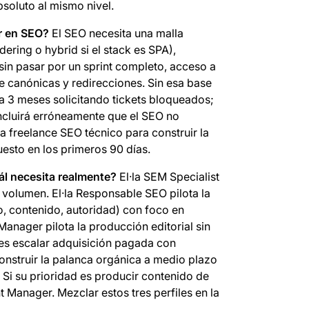
bsoluto al mismo nivel.
ir en SEO?
El SEO necesita una malla
ering o hybrid si el stack es SPA),
 sin pasar por un sprint completo, acceso a
de canónicas y redirecciones. Sin esa base
a 3 meses solicitando tickets bloqueados;
oncluirá erróneamente que el SEO no
·a freelance SEO técnico para construir la
puesto en los primeros 90 días.
l necesita realmente?
El·la SEM Specialist
olumen. El·la Responsable SEO pilota la
o, contenido, autoridad) con foco en
anager pilota la producción editorial sin
 es escalar adquisición pagada con
construir la palanca orgánica a medio plazo
. Si su prioridad es producir contenido de
 Manager. Mezclar estos tres perfiles en la