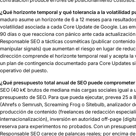
¿Qué horizonte temporal y qué tolerancia a la volatilidad 
maduro asume un horizonte de 6 a 12 meses para resultados m
volatilidad asociada a cada Core Update de Google. Las em
90 días o que reacciona con pánico ante cada actualización
Responsable SEO a tácticas cosméticas (publicar contenido 
manipular signals) que aumentan el riesgo en lugar de reducir
dirección comprende el horizonte temporal real y acepta la v
un plan de contingencia documentado para Core Updates si
operativo del puesto.
¿Qué presupuesto total anual de SEO puede comprometer
SEO (40 k€ brutos de mediana más cargas sociales igual a un
presupuesto de SEO. Para que pueda ejecutar, prevea 25 a 8
(Ahrefs o Semrush, Screaming Frog o Sitebulb, analizador d
producción de contenido (freelances de redacción especializ
internacionalización), inversión en autoridad off-page (digit
reserva para experimentos no probados. Con un presupuesto t
Responsable SEO carece de palancas reales; por encima de 