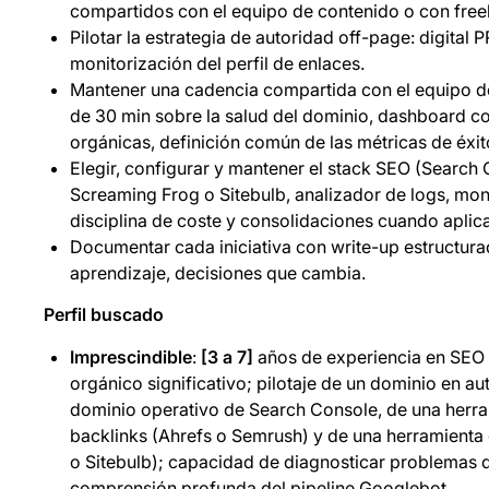
compartidos con el equipo de contenido o con free
Pilotar la estrategia de autoridad off-page: digital P
monitorización del perfil de enlaces.
Mantener una cadencia compartida con el equipo d
de 30 min sobre la salud del dominio, dashboard 
orgánicas, definición común de las métricas de éxit
Elegir, configurar y mantener el stack SEO (Search
Screaming Frog o Sitebulb, analizador de logs, mon
disciplina de coste y consolidaciones cuando aplica
Documentar cada iniciativa con write-up estructurad
aprendizaje, decisiones que cambia.
Perfil buscado
Imprescindible
:
[3 a 7]
años de experiencia en SEO 
orgánico significativo; pilotaje de un dominio en au
dominio operativo de Search Console, de una herr
backlinks (Ahrefs o Semrush) y de una herramienta 
o Sitebulb); capacidad de diagnosticar problemas d
comprensión profunda del pipeline Googlebot.