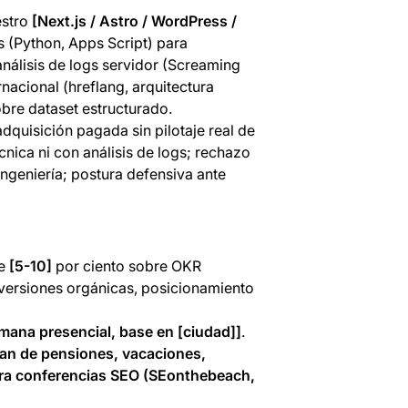
estro
[Next.js / Astro / WordPress /
s (Python, Apps Script) para
análisis de logs servidor (Screaming
nacional (hreflang, arquitectura
bre dataset estructurado.
dquisición pagada sin pilotaje real de
nica ni con análisis de logs; rechazo
ngeniería; postura defensiva ante
le
[5-10]
por ciento sobre OKR
nversiones orgánicas, posicionamiento
emana presencial, base en [ciudad]]
.
lan de pensiones, vacaciones,
para conferencias SEO (SEonthebeach,