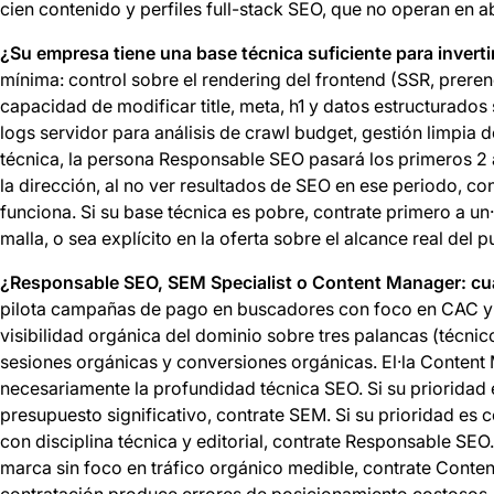
cien contenido y perfiles full-stack SEO, que no operan en a
¿Su empresa tiene una base técnica suficiente para invert
mínima: control sobre el rendering del frontend (SSR, prerend
capacidad de modificar title, meta, h1 y datos estructurados
logs servidor para análisis de crawl budget, gestión limpia 
técnica, la persona Responsable SEO pasará los primeros 2 
la dirección, al no ver resultados de SEO en ese periodo, c
funciona. Si su base técnica es pobre, contrate primero a un
malla, o sea explícito en la oferta sobre el alcance real del 
¿Responsable SEO, SEM Specialist o Content Manager: cuá
pilota campañas de pago en buscadores con foco en CAC y v
visibilidad orgánica del dominio sobre tres palancas (técnic
sesiones orgánicas y conversiones orgánicas. El·la Content M
necesariamente la profundidad técnica SEO. Si su prioridad
presupuesto significativo, contrate SEM. Si su prioridad es 
con disciplina técnica y editorial, contrate Responsable SEO
marca sin foco en tráfico orgánico medible, contrate Content
contratación produce errores de posicionamiento costosos.