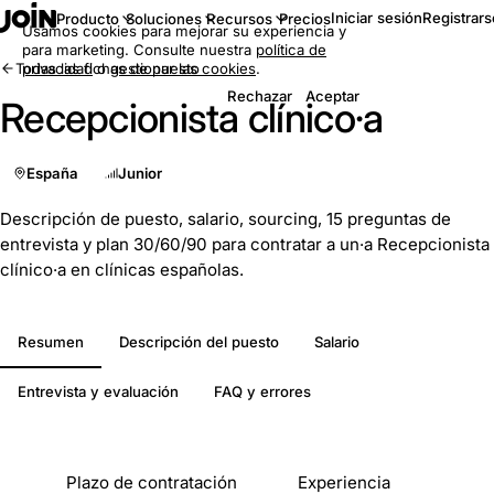
Iniciar sesión
Registrars
Producto
Soluciones
Recursos
Precios
Usamos cookies para mejorar su experiencia y
para marketing. Consulte nuestra
política de
Todas las fichas de puesto
privacidad
o
gestionar las cookies
.
Rechazar
Aceptar
Recepcionista clínico·a
España
Junior
Descripción de puesto, salario, sourcing, 15 preguntas de
entrevista y plan 30/60/90 para contratar a un·a Recepcionista
clínico·a en clínicas españolas.
Resumen
Descripción del puesto
Salario
Entrevista y evaluación
FAQ y errores
De un vistazo
Plazo de contratación
Experiencia