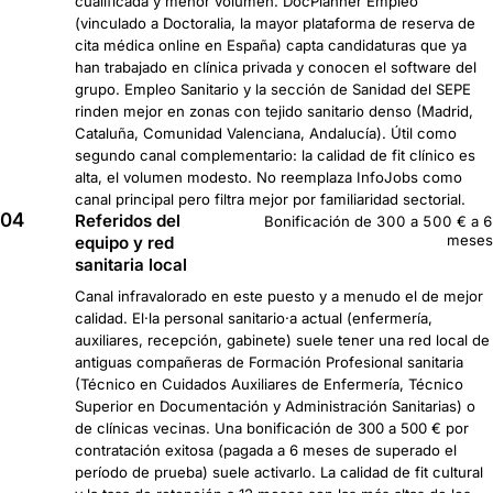
cualificada y menor volumen. DocPlanner Empleo
(vinculado a Doctoralia, la mayor plataforma de reserva de
cita médica online en España) capta candidaturas que ya
han trabajado en clínica privada y conocen el software del
grupo. Empleo Sanitario y la sección de Sanidad del SEPE
rinden mejor en zonas con tejido sanitario denso (Madrid,
Cataluña, Comunidad Valenciana, Andalucía). Útil como
segundo canal complementario: la calidad de fit clínico es
alta, el volumen modesto. No reemplaza InfoJobs como
canal principal pero filtra mejor por familiaridad sectorial.
04
Referidos del
Bonificación de 300 a 500 € a 6
meses
equipo y red
sanitaria local
Canal infravalorado en este puesto y a menudo el de mejor
calidad. El·la personal sanitario·a actual (enfermería,
auxiliares, recepción, gabinete) suele tener una red local de
antiguas compañeras de Formación Profesional sanitaria
(Técnico en Cuidados Auxiliares de Enfermería, Técnico
Superior en Documentación y Administración Sanitarias) o
de clínicas vecinas. Una bonificación de 300 a 500 € por
contratación exitosa (pagada a 6 meses de superado el
período de prueba) suele activarlo. La calidad de fit cultural