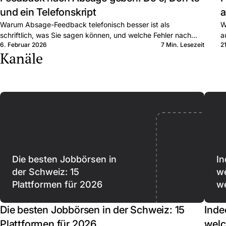
und ein Telefonskript
a
Warum Absage-Feedback telefonisch besser ist als
W
schriftlich, was Sie sagen können, und welche Fehler nach
a
6. Februar 2026
7 Min. Lesezeit
2
AGG rechtlich teuer werden können.
G
Kanäle
Die besten Jobbörsen in
In
der Schweiz: 15
we
Plattformen für 2026
we
Die besten Jobbörsen in der Schweiz: 15
Inde
Plattformen für 2026
welc