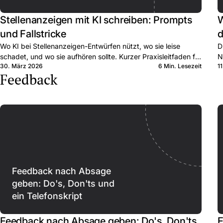
Stellenanzeigen mit KI schreiben: Prompts
W
und Fallstricke
d
Wo KI bei Stellenanzeigen-Entwürfen nützt, wo sie leise
D
schadet, und wo sie aufhören sollte. Kurzer Praxisleitfaden für
N
30. März 2026
6 Min. Lesezeit
1
KMU-Recruiter.
B
Feedback
Feedback nach Absage
geben: Do's, Don'ts und
ein Telefonskript
Feedback nach Absage geben: Do's, Don'ts
F