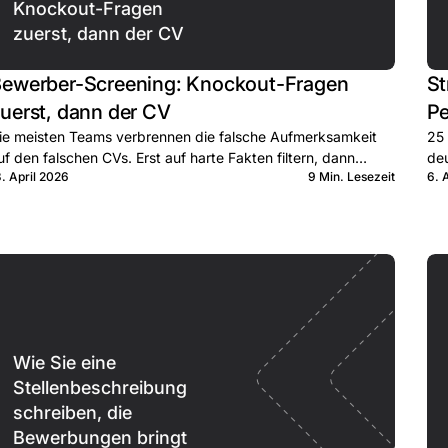
Knockout-Fragen
zuerst, dann der CV
ewerber-Screening: Knockout-Fragen
St
uerst, dann der CV
Pe
ie meisten Teams verbrennen die falsche Aufmerksamkeit
25 
uf den falschen CVs. Erst auf harte Fakten filtern, dann
deu
3. April 2026
9 Min. Lesezeit
6. 
chte Zeit im qualifizierten Pool.
Wie Sie eine
Stellenbeschreibung
schreiben, die
Bewerbungen bringt