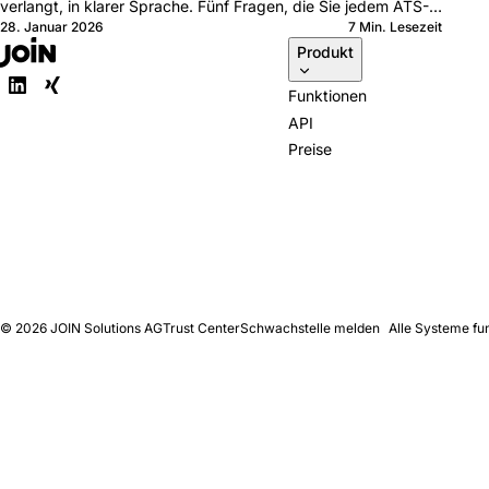
verlangt, in klarer Sprache. Fünf Fragen, die Sie jedem ATS-
28. Januar 2026
7 Min. Lesezeit
Anbieter stellen sollten.
Produkt
Funktionen
API
Preise
© 2026
JOIN Solutions AG
Trust Center
Schwachstelle melden
Alle Systeme fu