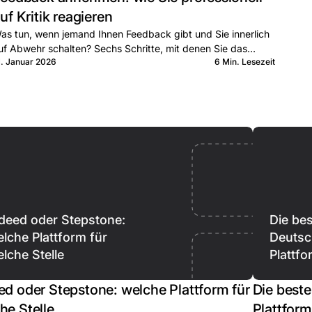
uf Kritik reagieren
as tun, wenn jemand Ihnen Feedback gibt und Sie innerlich
uf Abwehr schalten? Sechs Schritte, mit denen Sie das
1. Januar 2026
6 Min. Lesezeit
espräch nutzen statt verteidigen.
deed oder Stepstone:
Die be
lche Plattform für
Deutsc
lche Stelle
Plattf
ed oder Stepstone: welche Plattform für
Die best
he Stelle
Plattfor