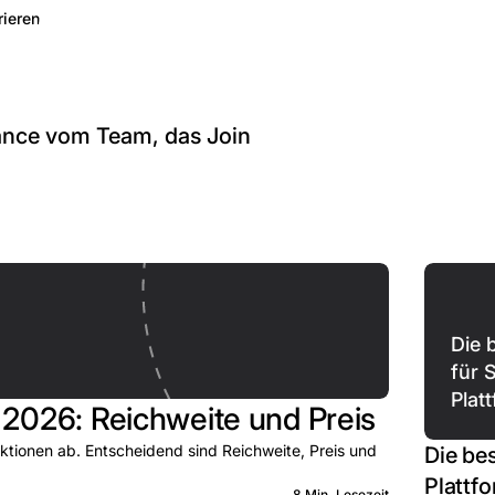
rieren
iance vom Team, das Join
Die 
für 
Plat
2026: Reichweite und Preis
tionen ab. Entscheidend sind Reichweite, Preis und
Die be
Plattf
8 Min. Lesezeit