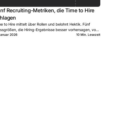
nf Recruiting-Metriken, die Time to Hire
hlagen
e to Hire mittelt über Rollen und belohnt Hektik. Fünf
sgrößen, die Hiring-Ergebnisse besser vorhersagen, von
Januar 2026
10 Min. Lesezeit
d bis Lag geordnet.