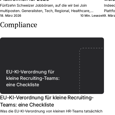
Fünfzehn Schweizer Jobbörsen, auf die wir bei Join
Indeed
multiposten. Generalisten, Tech, Regional, Healthcare,
Plattf
18. März 2026
10 Min. Lesezeit
9. Mär
Executive. Was jede kann und wann Sie sie kombinieren.
Muster
Compliance
EU-KI-Verordnung für
kleine Recruiting-Teams:
eine Checkliste
EU-KI-Verordnung für kleine Recruiting-
Teams: eine Checkliste
Was die EU-KI-Verordnung von kleinen HR-Teams tatsächlich