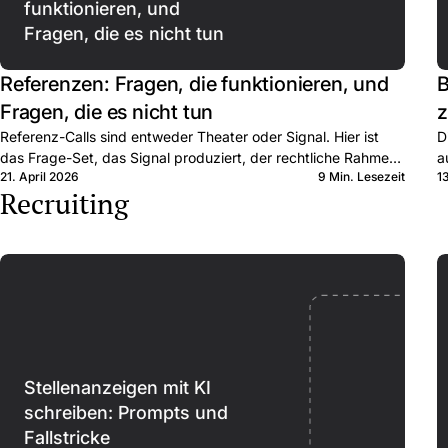
funktionieren, und
Fragen, die es nicht tun
Referenzen: Fragen, die funktionieren, und
B
Fragen, die es nicht tun
z
Referenz-Calls sind entweder Theater oder Signal. Hier ist
D
das Frage-Set, das Signal produziert, der rechtliche Rahmen,
a
21. April 2026
9 Min. Lesezeit
1
und wann Sie den Call ganz auslassen.
e
Recruiting
Stellenanzeigen mit KI
schreiben: Prompts und
Fallstricke