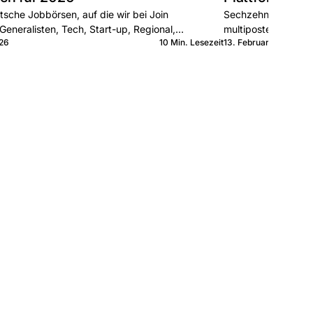
sche Jobbörsen, auf die wir bei Join
Sechzehn österreich
Generalisten, Tech, Start-up, Regional,
multiposten. Genera
026
10 Min. Lesezeit
13. Februar 2026
as jede kann und wann Sie sie kombinieren.
jede kann und wann