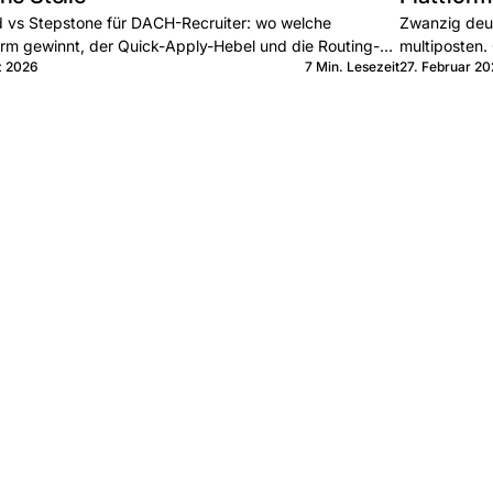
 vs Stepstone für DACH-Recruiter: wo welche
Zwanzig deut
orm gewinnt, der Quick-Apply-Hebel und die Routing-
multiposten. 
z 2026
7 Min. Lesezeit
27. Februar 2
 bei Join.
Executive. W