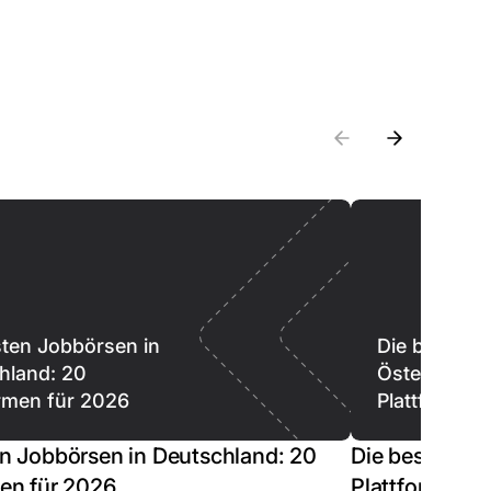
sten Jobbörsen in
Die besten 
hland: 20
Österreich: 
ormen für 2026
Plattformen
en Jobbörsen in Deutschland: 20
Die besten Jo
men für 2026
Plattformen f