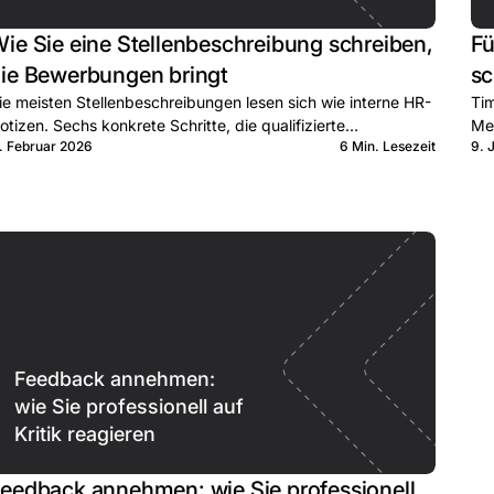
ie Sie eine Stellenbeschreibung schreiben,
Fü
ie Bewerbungen bringt
sc
ie meisten Stellenbeschreibungen lesen sich wie interne HR-
Tim
otizen. Sechs konkrete Schritte, die qualifizierte
Mes
1. Februar 2026
6 Min. Lesezeit
9. 
ewerber:innen zum Klick bringen.
Lea
Feedback annehmen:
wie Sie professionell auf
Kritik reagieren
eedback annehmen: wie Sie professionell