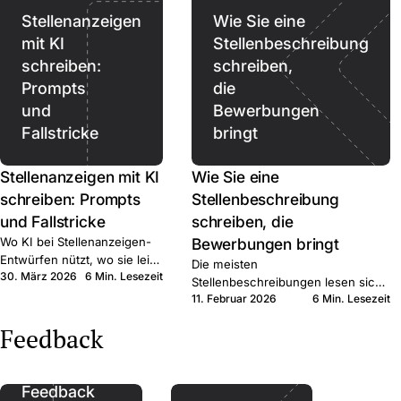
Stellenanzeigen
Wie Sie eine
mit KI
Stellenbeschreibung
schreiben:
schreiben,
Prompts
die
und
Bewerbungen
Fallstricke
bringt
Stellenanzeigen mit KI
Wie Sie eine
schreiben: Prompts
Stellenbeschreibung
und Fallstricke
schreiben, die
Wo KI bei Stellenanzeigen-
Bewerbungen bringt
Entwürfen nützt, wo sie leise
Die meisten
30. März 2026
6 Min. Lesezeit
schadet, und wo sie
Stellenbeschreibungen lesen sich
aufhören sollte. Kurzer
11. Februar 2026
6 Min. Lesezeit
wie interne HR-Notizen. Sechs
Praxisleitfaden für KMU-
konkrete Schritte, die qualifizierte
Feedback
Recruiter.
Bewerber:innen zum Klick bringen.
Feedback