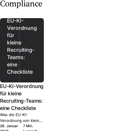
Regional, Healthcare,
up, Regional, Executive.
Compliance
Join.
Executive. Was jede
Was jede kann und wann
kann und wann Sie sie
Sie sie kombinieren.
kombinieren.
EU-KI-
Verordnung
für
kleine
Recruiting-
Teams:
eine
Checkliste
EU-KI-Verordnung
für kleine
Recruiting-Teams:
eine Checkliste
Was die EU-KI-
Verordnung von kleinen
28. Januar
7 Min.
HR-Teams tatsächlich