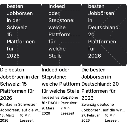
besten
Indeed
besten
Jobbörsen
oder
Jobbörsen
in der
Stepstone:
in
Schweiz:
welche
Deutschland:
15
Plattform
20
Plattformen
für
Plattformen
für
welche
für
2026
Stelle
2026
Die besten
Indeed oder
Die besten
Jobbörsen in der
Stepstone:
Jobbörsen in
Schweiz: 15
welche Plattform
Deutschland: 20
Plattformen für
für welche Stelle
Plattformen für
2026
Indeed vs Stepstone
2026
für DACH-Recruiter:
Fünfzehn Schweizer
Zwanzig deutsche
9. März
7 Min.
wo welche Plattform
Jobbörsen, auf die wir
Jobbörsen, auf die wir
2026
Lesezeit
gewinnt, der Quick-
18. März
10 Min.
27. Februar
10 Min.
bei Join multiposten.
bei Join multiposten.
Apply-Hebel und die
2026
Lesezeit
2026
Lesezeit
Generalisten, Tech,
Generalisten, Tech, Start-
Routing-Muster bei