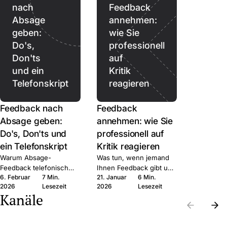
nach
Feedback
Absage
annehmen:
geben:
wie Sie
Do's,
professionell
Don'ts
auf
und ein
Kritik
Telefonskript
reagieren
Feedback nach
Feedback
Absage geben:
annehmen: wie Sie
Do's, Don'ts und
professionell auf
ein Telefonskript
Kritik reagieren
Warum Absage-
Was tun, wenn jemand
Feedback telefonisch
Ihnen Feedback gibt und
6. Februar
7 Min.
21. Januar
6 Min.
besser ist als schriftlich,
Sie innerlich auf Abwehr
2026
Lesezeit
2026
Lesezeit
was Sie sagen können,
schalten? Sechs
Kanäle
und welche Fehler nach
Schritte, mit denen Sie
AGG rechtlich teuer
das Gespräch nutzen
werden können.
statt verteidigen.
Die
Die