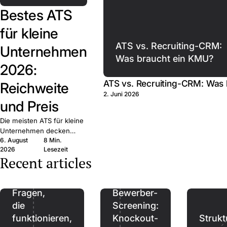
Bestes ATS
für kleine
ATS vs. Recruiting-CRM:
Unternehmen
Was braucht ein KMU?
2026:
ATS vs. Recruiting-CRM: Was
Reichweite
2. Juni 2026
und Preis
Die meisten ATS für kleine
Unternehmen decken
6. August
8 Min.
dieselben Grundfunktionen
2026
Lesezeit
ab. Entscheidend sind
Recent articles
Reichweite, Preis und
Bindung — zehn Anbieter
Referenzen:
verglichen.
Fragen,
Bewerber-
die
Screening:
funktionieren,
Knockout-
Strukt