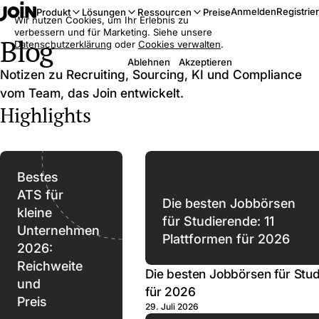
Anmelden
Registrie
Produkt
Lösungen
Ressourcen
Preise
Wir nutzen Cookies, um Ihr Erlebnis zu
verbessern und für Marketing. Siehe unsere
Blog
Datenschutzerklärung
oder
Cookies verwalten
.
Ablehnen
Akzeptieren
Notizen zu Recruiting, Sourcing, KI und Compliance
vom Team, das Join entwickelt.
Highlights
Bestes
ATS für
Die besten Jobbörsen
kleine
für Studierende: 11
Unternehmen
Plattformen für 2026
2026:
Reichweite
Die besten Jobbörsen für Stud
und
für 2026
Preis
29. Juli 2026