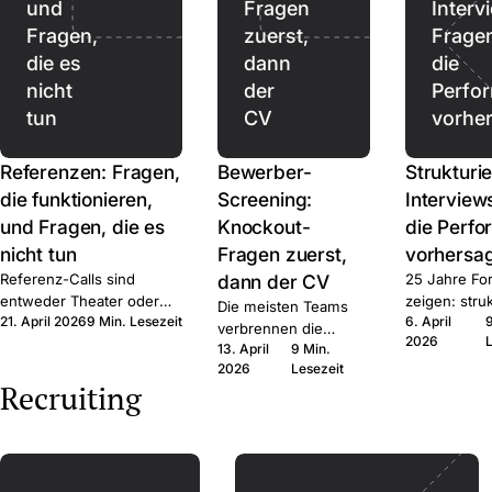
und
Fragen
Interv
Fragen,
zuerst,
Frage
die es
dann
die
nicht
der
Perfo
tun
CV
vorhe
Referenzen: Fragen,
Bewerber-
Strukturie
die funktionieren,
Screening:
Interview
und Fragen, die es
Knockout-
die Perf
nicht tun
Fragen zuerst,
vorhersa
Referenz-Calls sind
dann der CV
25 Jahre Fo
entweder Theater oder
zeigen: struk
Die meisten Teams
21. April 2026
9 Min. Lesezeit
6. April
Signal. Hier ist das Frage-
schlägt unstr
verbrennen die
2026
Set, das Signal produziert,
deutlich. D
13. April
9 Min.
falsche
der rechtliche Rahmen,
und die Frag
2026
Lesezeit
Aufmerksamkeit auf
Recruiting
und wann Sie den Call
Sprache.
den falschen CVs.
ganz auslassen.
Erst auf harte Fakten
filtern, dann echte
Zeit im qualifizierten
Pool.