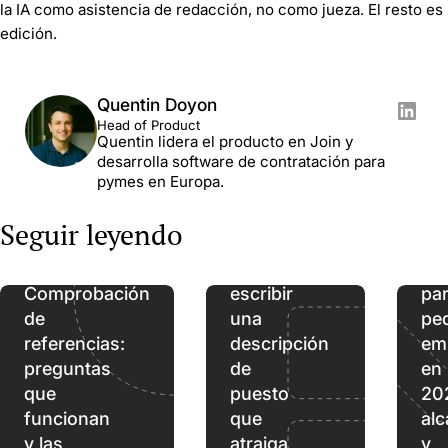
la IA como asistencia de redacción, no como jueza. El resto es
edición.
Quentin Doyon
Head of Product
Quentin lidera el producto en Join y
desarrolla software de contratación para
pymes en Europa.
Seguir leyendo
Me
Cómo
AT
Comprobación
escribir
pa
de
una
pe
referencias:
descripción
em
preguntas
de
en
que
puesto
20
funcionan
que
al
y las
atraiga
y