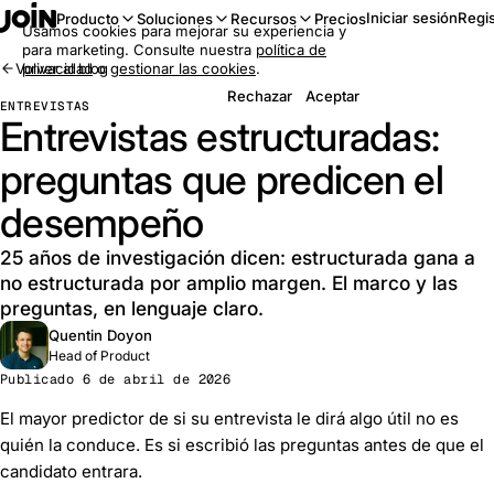
Iniciar sesión
Regis
Producto
Soluciones
Recursos
Precios
Usamos cookies para mejorar su experiencia y
para marketing. Consulte nuestra
política de
Volver al blog
privacidad
o
gestionar las cookies
.
Rechazar
Aceptar
ENTREVISTAS
Entrevistas estructuradas:
preguntas que predicen el
desempeño
25 años de investigación dicen: estructurada gana a
no estructurada por amplio margen. El marco y las
preguntas, en lenguaje claro.
Quentin Doyon
Head of Product
Publicado 6 de abril de 2026
El mayor predictor de si su entrevista le dirá algo útil no es
quién la conduce. Es si escribió las preguntas antes de que el
candidato entrara.