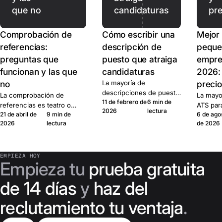
que no
candidaturas
pre
Comprobación de
Cómo escribir una
Mejor
referencias:
descripción de
peque
preguntas que
puesto que atraiga
empre
funcionan y las que
candidaturas
2026:
no
La mayoría de
precio
descripciones de puesto
La comprobación de
La mayo
11 de febrero de
6 min de
se leen como notas
referencias es teatro o
ATS par
2026
lectura
internas de RR. HH. Seis
21 de abril de
9 min de
6 de ago
señal. Aquí está el set de
empresa
pasos concretos para
2026
lectura
de 2026
preguntas que produce
mismas 
que los buenos
señal, el marco legal, y
básicas
candidatos hagan clic.
cuándo saltarse la llamada.
importa:
precio y
EMPIEZA HOY
Empieza tu
prueba gratuita
permane
platafo
de 14 días
y
haz del
compar
reclutamiento tu ventaja
.