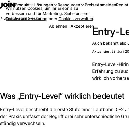
Anmelden
Regist
Produkt
Lösungen
Ressourcen
Preise
Wir nutzen Cookies, um Ihr Erlebnis zu
verbessern und für Marketing. Siehe unsere
Zurück zum Glossar
Datenschutzerklärung
oder
Cookies verwalten
.
Ablehnen
Akzeptieren
Entry-L
Auch bekannt als:
Aktualisiert 28. Juni 2
Entry-Level-Hirin
Erfahrung zu such
wirklich vorhersa
Was „Entry-Level” wirklich bedeutet
Entry-Level beschreibt die erste Stufe einer Laufbahn: 0–2 J
der Praxis umfasst der Begriff drei sehr unterschiedliche G
ständig verwechseln: