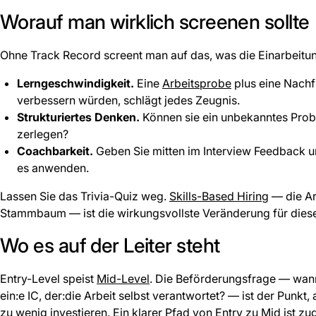
Worauf man wirklich screenen sollte
Ohne Track Record screent man auf das, was die Einarbeitu
Lerngeschwindigkeit.
Eine
Arbeitsprobe
plus eine Nachfr
verbessern würden, schlägt jedes Zeugnis.
Strukturiertes Denken.
Können sie ein unbekanntes Proble
zerlegen?
Coachbarkeit.
Geben Sie mitten im Interview Feedback u
es anwenden.
Lassen Sie das Trivia-Quiz weg.
Skills-Based Hiring
— die Ar
Stammbaum — ist die wirkungsvollste Veränderung für diese
Wo es auf der Leiter steht
Entry-Level speist
Mid-Level
. Die Beförderungsfrage — wann
ein:e IC, der:die Arbeit selbst verantwortet? — ist der Punk
zu wenig investieren. Ein klarer Pfad von Entry zu Mid ist zug