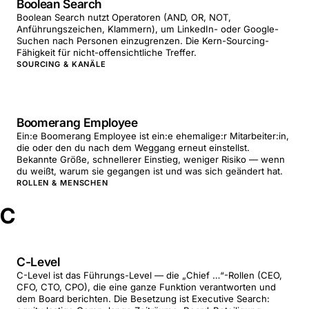
Boolean Search
Boolean Search nutzt Operatoren (AND, OR, NOT,
Anführungszeichen, Klammern), um LinkedIn- oder Google-
Suchen nach Personen einzugrenzen. Die Kern-Sourcing-
Fähigkeit für nicht-offensichtliche Treffer.
SOURCING & KANÄLE
Boomerang Employee
Ein:e Boomerang Employee ist ein:e ehemalige:r Mitarbeiter:in,
die oder den du nach dem Weggang erneut einstellst.
Bekannte Größe, schnellerer Einstieg, weniger Risiko — wenn
du weißt, warum sie gegangen ist und was sich geändert hat.
ROLLEN & MENSCHEN
C
C-Level
C-Level ist das Führungs-Level — die „Chief …“-Rollen (CEO,
CFO, CTO, CPO), die eine ganze Funktion verantworten und
dem Board berichten. Die Besetzung ist Executive Search: