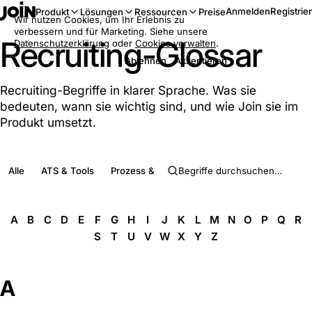
Anmelden
Registrie
Produkt
Lösungen
Ressourcen
Preise
Wir nutzen Cookies, um Ihr Erlebnis zu
verbessern und für Marketing. Siehe unsere
Recruiting-Glossar
Datenschutzerklärung
oder
Cookies verwalten
.
Ablehnen
Akzeptieren
Recruiting-Begriffe in klarer Sprache. Was sie
bedeuten, wann sie wichtig sind, und wie Join sie im
Produkt umsetzt.
Alle
ATS & Tools
Prozess & Phasen
Rollen & Menschen
A
B
C
D
E
F
G
H
I
J
K
L
M
N
O
P
Q
R
S
T
U
V
W
X
Y
Z
A