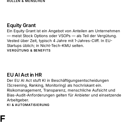
ROLLEN & MENSCHEN
Equity Grant
Ein Equity Grant ist ein Angebot von Anteilen am Unternehmen
— meist Stock Options oder VSOPs — als Teil der Vergütung.
Vested über Zeit, typisch 4 Jahre mit 1-Jahres-Cliff. In EU-
Startups üblich; in Nicht-Tech-KMU selten.
VERGÜTUNG & BENEFITS
EU AI Act in HR
Der EU AI Act stuft KI in Beschäftigungsentscheidungen
(Screening, Ranking, Monitoring) als hochriskant ein.
Risikomanagement, Transparenz, menschliche Aufsicht und
Bias-Audit-Anforderungen gelten für Anbieter und einsetzende
Arbeitgeber.
KI & AUTOMATISIERUNG
F