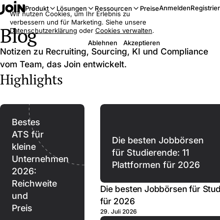
Anmelden
Registrie
Produkt
Lösungen
Ressourcen
Preise
Wir nutzen Cookies, um Ihr Erlebnis zu
verbessern und für Marketing. Siehe unsere
Blog
Datenschutzerklärung
oder
Cookies verwalten
.
Ablehnen
Akzeptieren
Notizen zu Recruiting, Sourcing, KI und Compliance
vom Team, das Join entwickelt.
Highlights
Bestes
ATS für
Die besten Jobbörsen
kleine
für Studierende: 11
Unternehmen
Plattformen für 2026
2026:
Reichweite
Die besten Jobbörsen für Stud
und
für 2026
Preis
29. Juli 2026