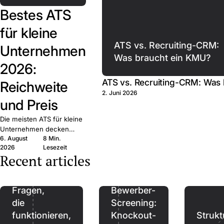
Bestes ATS
für kleine
ATS vs. Recruiting-CRM:
Unternehmen
Was braucht ein KMU?
2026:
ATS vs. Recruiting-CRM: Was
Reichweite
2. Juni 2026
und Preis
Die meisten ATS für kleine
Unternehmen decken
6. August
8 Min.
dieselben Grundfunktionen
2026
Lesezeit
ab. Entscheidend sind
Recent articles
Reichweite, Preis und
Bindung — zehn Anbieter
Referenzen:
verglichen.
Fragen,
Bewerber-
die
Screening:
funktionieren,
Knockout-
Strukt