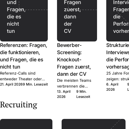
und
Fragen
Interv
Fragen,
zuerst,
Frage
die es
dann
die
nicht
der
Perfo
tun
CV
vorhe
Referenzen: Fragen,
Bewerber-
Strukturie
die funktionieren,
Screening:
Interview
und Fragen, die es
Knockout-
die Perf
nicht tun
Fragen zuerst,
vorhersa
Referenz-Calls sind
dann der CV
25 Jahre Fo
entweder Theater oder
zeigen: struk
Die meisten Teams
21. April 2026
9 Min. Lesezeit
6. April
Signal. Hier ist das Frage-
schlägt unstr
verbrennen die
2026
Set, das Signal produziert,
deutlich. D
13. April
9 Min.
falsche
der rechtliche Rahmen,
und die Frag
2026
Lesezeit
Aufmerksamkeit auf
Recruiting
und wann Sie den Call
Sprache.
den falschen CVs.
ganz auslassen.
Erst auf harte Fakten
filtern, dann echte
Zeit im qualifizierten
Pool.