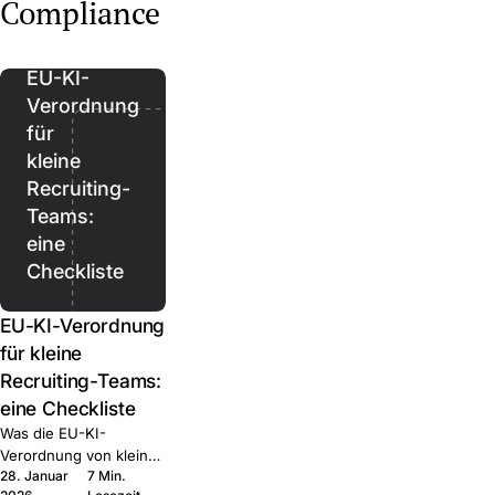
Regional, Healthcare,
up, Regional, Executive.
Compliance
Join.
Executive. Was jede
Was jede kann und wann
kann und wann Sie sie
Sie sie kombinieren.
kombinieren.
EU-KI-
Verordnung
für
kleine
Recruiting-
Teams:
eine
Checkliste
EU-KI-Verordnung
für kleine
Recruiting-Teams:
eine Checkliste
Was die EU-KI-
Verordnung von kleinen
28. Januar
7 Min.
HR-Teams tatsächlich