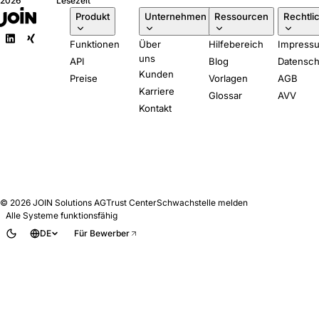
2026
Lesezeit
verlangt, in klarer
Produkt
Unternehmen
Ressourcen
Rechtli
Sprache. Fünf Fragen,
die Sie jedem ATS-
Funktionen
Über
Hilfebereich
Impress
Anbieter stellen sollten.
uns
API
Blog
Datensch
Kunden
Preise
Vorlagen
AGB
Karriere
Glossar
AVV
Kontakt
© 2026
JOIN Solutions AG
Trust Center
Schwachstelle melden
Alle Systeme funktionsfähig
DE
Für Bewerber