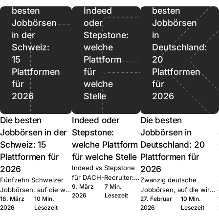
besten
Indeed
besten
Jobbörsen
oder
Jobbörsen
in der
Stepstone:
in
Schweiz:
welche
Deutschland:
15
Plattform
20
Plattformen
für
Plattformen
für
welche
für
2026
Stelle
2026
Die besten
Indeed oder
Die besten
Jobbörsen in der
Stepstone:
Jobbörsen in
Schweiz: 15
welche Plattform
Deutschland: 20
Plattformen für
für welche Stelle
Plattformen für
2026
Indeed vs Stepstone
2026
für DACH-Recruiter:
Fünfzehn Schweizer
Zwanzig deutsche
9. März
7 Min.
wo welche Plattform
Jobbörsen, auf die wir
Jobbörsen, auf die wir
2026
Lesezeit
gewinnt, der Quick-
18. März
10 Min.
27. Februar
10 Min.
bei Join multiposten.
bei Join multiposten.
Apply-Hebel und die
2026
Lesezeit
2026
Lesezeit
Generalisten, Tech,
Generalisten, Tech, Start-
Routing-Muster bei