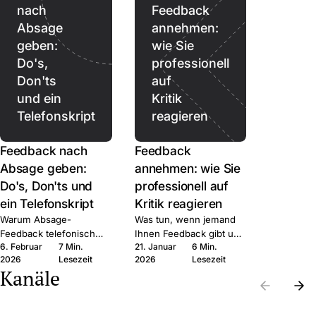
nach
Feedback
Absage
annehmen:
geben:
wie Sie
Do's,
professionell
Don'ts
auf
und ein
Kritik
Telefonskript
reagieren
Feedback nach
Feedback
Absage geben:
annehmen: wie Sie
Do's, Don'ts und
professionell auf
ein Telefonskript
Kritik reagieren
Warum Absage-
Was tun, wenn jemand
Feedback telefonisch
Ihnen Feedback gibt und
6. Februar
7 Min.
21. Januar
6 Min.
besser ist als schriftlich,
Sie innerlich auf Abwehr
2026
Lesezeit
2026
Lesezeit
was Sie sagen können,
schalten? Sechs
Kanäle
und welche Fehler nach
Schritte, mit denen Sie
AGG rechtlich teuer
das Gespräch nutzen
werden können.
statt verteidigen.
Die
Die