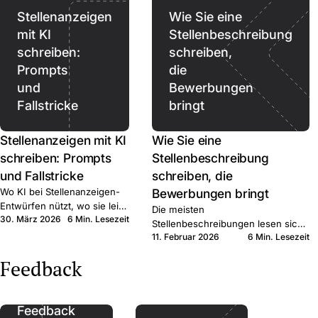
Stellenanzeigen
Wie Sie eine
mit KI
Stellenbeschreibung
schreiben:
schreiben,
Prompts
die
und
Bewerbungen
Fallstricke
bringt
Stellenanzeigen mit KI
Wie Sie eine
schreiben: Prompts
Stellenbeschreibung
und Fallstricke
schreiben, die
Wo KI bei Stellenanzeigen-
Bewerbungen bringt
Entwürfen nützt, wo sie leise
Die meisten
30. März 2026
6 Min. Lesezeit
schadet, und wo sie
Stellenbeschreibungen lesen sich
aufhören sollte. Kurzer
11. Februar 2026
6 Min. Lesezeit
wie interne HR-Notizen. Sechs
Praxisleitfaden für KMU-
konkrete Schritte, die qualifizierte
Feedback
Recruiter.
Bewerber:innen zum Klick bringen.
Feedback