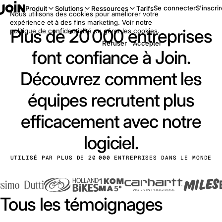
Se connecter
S'inscri
Produit
Solutions
Ressources
Tarifs
Nous utilisons des cookies pour améliorer votre
expérience et à des fins marketing. Voir notre
Plus de 20 000 entreprises
politique de confidentialité
ou
gérer les cookies
.
Refuser
Accepter
font confiance à Join.
Découvrez comment les
équipes recrutent plus
efficacement avec notre
logiciel.
UTILISÉ PAR PLUS DE 20 000 ENTREPRISES DANS LE MONDE
Tous les témoignages