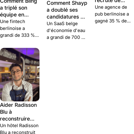
recrute de
Comment Bling
Comment Shayp
meilleurs
Une agence de
a triplé son
a doublé ses
talents plus vite
pub berlinoise a
équipe en
candidatures et
gagné 35 % de
quatre mois
Une fintech
structuré son
Un SaaS belge
candidatures,
berlinoise a
recrutement
d'économie d'eau
réduit son délai
grandi de 333 %
dans cinq pays
a grandi de 700 %
d'embauche de
en quatre mois —
depuis 2017 et
30 % et son coût
recrutant deux
pilote son
par recrutement
cadres dirigeants
recrutement en
de 20 % grâce à
et cinq
BE, FR, ES, DE et
Join et Personio.
opérationnels via
NL depuis une
Join et des
seule plateforme
annonces A/B.
de talents.
Aider Radisson
Blu à
reconstruire
son équipe
Un hôtel Radisson
après le COVID
Blu a reconstruit