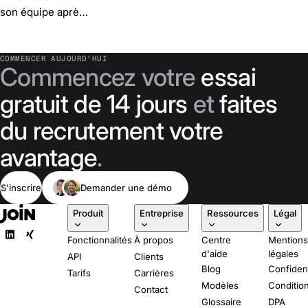
son équipe après
le COVID — 24
professionnels
recrutés et
COMMENCER AUJOURD'HUI
Commencez votre
essai
candidatures par
poste triplées
gratuit de 14 jours
et
faites
avec la diffusion
du recrutement votre
de Join.
avantage
.
S'inscrire
Demander une démo
Produit
Entreprise
Ressources
Légal
Fonctionnalités
À propos
Centre
Mention
d'aide
légales
API
Clients
Blog
Confident
Tarifs
Carrières
Modèles
Conditio
Contact
Glossaire
DPA