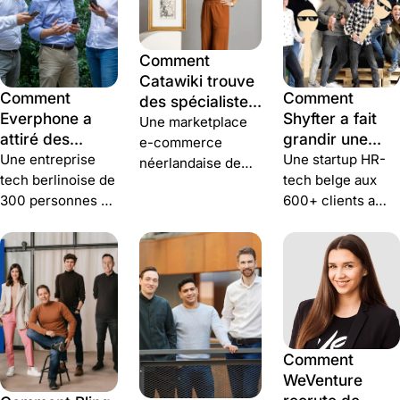
semaine à cinq
minutes et
Comment
centralisé son
Catawiki trouve
recrutement.
Comment
Comment
des spécialistes
Everphone a
Shyfter a fait
de niche en
Une marketplace
attiré des
grandir une
pleine
e-commerce
talents qualifiés
équipe de 10
Une entreprise
Une startup HR-
hypercroissance
néerlandaise de
pour son
personnes et
tech berlinoise de
tech belge aux
750 personnes a
expansion
filtré les
300 personnes a
600+ clients a
recruté 100+
internationale
fausses
recruté 70+
remplacé le bruit
profils en un an,
candidatures
personnes en
des candidatures
gagné 40 % de
quatre mois et
par 10 à 15
candidatures et
rendu invisible la
candidat·es
piloté 12
couche
qualifié·es par
recruteurs sur
publication-
jour — avec Join.
Join.
attribution du
Comment
recrutement.
WeVenture