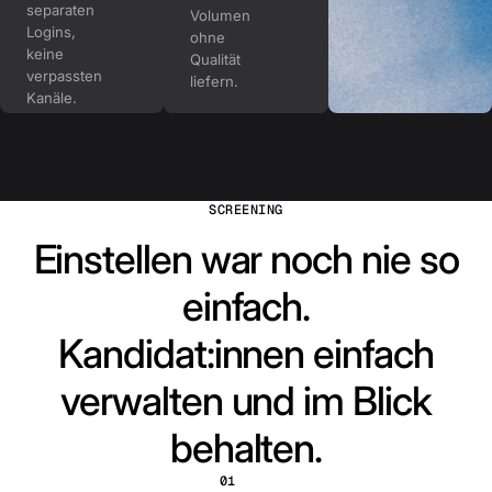
separaten
Volumen
Logins,
ohne
keine
Qualität
verpassten
liefern.
Kanäle.
SCREENING
Einstellen war noch nie so
einfach.
Kandidat:innen einfach
verwalten und im Blick
behalten.
01