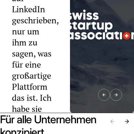
LinkedIn
geschrieben,
nur um
ihm zu
sagen, was
für eine
großartige
Plattform
das ist. Ich
habe sie
Für alle Unternehmen
bereits an
zehn
konzipiert.