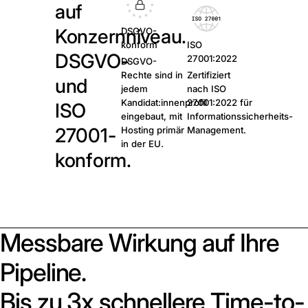
auf
Konzernniveau.
DSGVO-
konform
ISO
DSGVO-
27001:2022
DSGVO-
Rechte sind in
Zertifiziert
und
jedem
nach ISO
Kandidat:innenprofil
27001:2022 für
ISO
eingebaut, mit
Informationssicherheits-
27001-
Hosting primär
Management.
in der EU.
konform.
Messbare Wirkung auf Ihre
Pipeline.
Bis zu 3x schnellere Time-to-