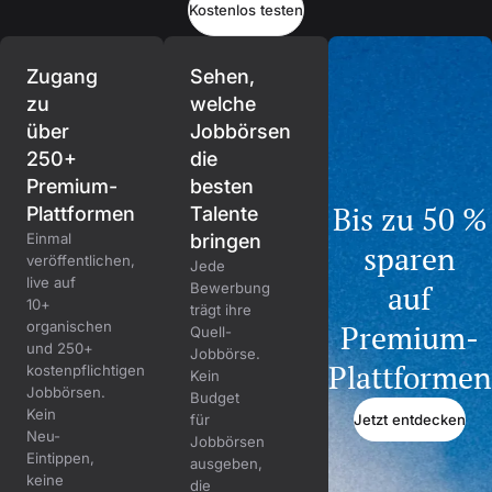
Kostenlos testen
Zugang
Sehen,
zu
welche
über
Jobbörsen
250+
die
Premium-
besten
Bis zu 50 %
Plattformen
Talente
Einmal
bringen
sparen
veröffentlichen,
Jede
live auf
auf
Bewerbung
10+
trägt ihre
organischen
Premium-
Quell-
und 250+
Jobbörse.
Plattformen
kostenpflichtigen
Kein
Jobbörsen.
Budget
Kein
Jetzt entdecken
für
Neu-
Jobbörsen
Eintippen,
ausgeben,
keine
die