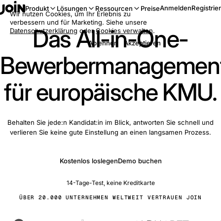
Anmelden
Registrie
Produkt
Lösungen
Ressourcen
Preise
Wir nutzen Cookies, um Ihr Erlebnis zu
verbessern und für Marketing. Siehe unsere
Das All-in-One-
Datenschutzerklärung
oder
Cookies verwalten
.
Ablehnen
Akzeptieren
Bewerbermanagemen
für europäische KMU.
Behalten Sie jede:n Kandidat:in im Blick, antworten Sie schnell und
verlieren Sie keine gute Einstellung an einen langsamen Prozess.
Kostenlos loslegen
Demo buchen
14-Tage-Test, keine Kreditkarte
ÜBER 20.000 UNTERNEHMEN WELTWEIT VERTRAUEN JOIN