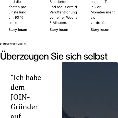
und die
Standorten mit Join
hat sein Team
Kosten pro
und reduzierte die
in vier
Einstellung
Veröffentlichungszeit
Monaten mehr
um 90 %
von einer Woche auf
als
senkte.
5 Minuten.
verdreifacht.
Story lesen
Story lesen
Story lesen
KUNDENSTIMMEN
Überzeugen Sie sich selbst
"Ich habe
dem
JOIN-
Gründer
auf