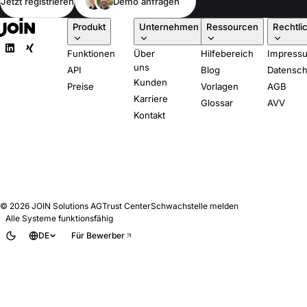
Jetzt registrieren
Demo anfragen
Produkt
Unternehmen
Ressourcen
Rechtli
Funktionen
Über
Hilfebereich
Impress
uns
API
Blog
Datensch
Kunden
Preise
Vorlagen
AGB
Karriere
Glossar
AVV
Kontakt
© 2026
JOIN Solutions AG
Trust Center
Schwachstelle melden
Alle Systeme funktionsfähig
DE
Für Bewerber