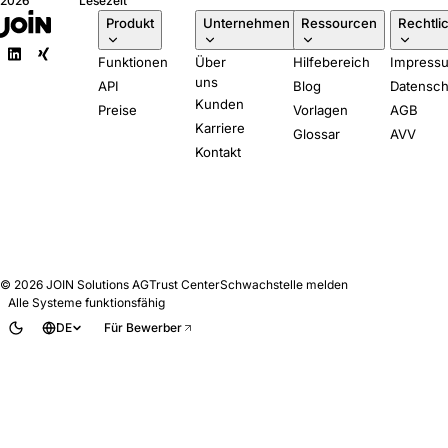
2026
Lesezeit
verlangt, in klarer
Produkt
Unternehmen
Ressourcen
Rechtli
Sprache. Fünf Fragen,
die Sie jedem ATS-
Funktionen
Über
Hilfebereich
Impress
Anbieter stellen sollten.
uns
API
Blog
Datensch
Kunden
Preise
Vorlagen
AGB
Karriere
Glossar
AVV
Kontakt
© 2026
JOIN Solutions AG
Trust Center
Schwachstelle melden
Alle Systeme funktionsfähig
DE
Für Bewerber