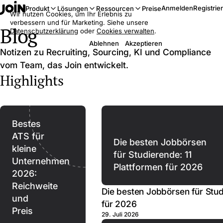
Anmelden
Registrie
Produkt
Lösungen
Ressourcen
Preise
Wir nutzen Cookies, um Ihr Erlebnis zu
verbessern und für Marketing. Siehe unsere
Blog
Datenschutzerklärung
oder
Cookies verwalten
.
Ablehnen
Akzeptieren
Notizen zu Recruiting, Sourcing, KI und Compliance
vom Team, das Join entwickelt.
Highlights
Bestes
ATS für
Die besten Jobbörsen
kleine
für Studierende: 11
Unternehmen
Plattformen für 2026
2026:
Reichweite
Die besten Jobbörsen für Stud
und
für 2026
Preis
29. Juli 2026