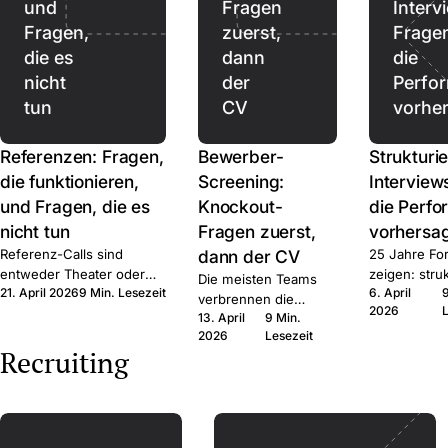
und
Fragen
Interv
Fragen,
zuerst,
Frage
die es
dann
die
nicht
der
Perfo
tun
CV
vorhe
Referenzen: Fragen,
Bewerber-
Strukturie
die funktionieren,
Screening:
Interview
und Fragen, die es
Knockout-
die Perf
nicht tun
Fragen zuerst,
vorhersa
Referenz-Calls sind
dann der CV
25 Jahre Fo
entweder Theater oder
zeigen: struk
Die meisten Teams
21. April 2026
9 Min. Lesezeit
6. April
Signal. Hier ist das Frage-
schlägt unstr
verbrennen die
2026
Set, das Signal produziert,
deutlich. D
13. April
9 Min.
falsche
der rechtliche Rahmen,
und die Frag
2026
Lesezeit
Aufmerksamkeit auf
Recruiting
und wann Sie den Call
Sprache.
den falschen CVs.
ganz auslassen.
Erst auf harte Fakten
filtern, dann echte
Zeit im qualifizierten
Pool.