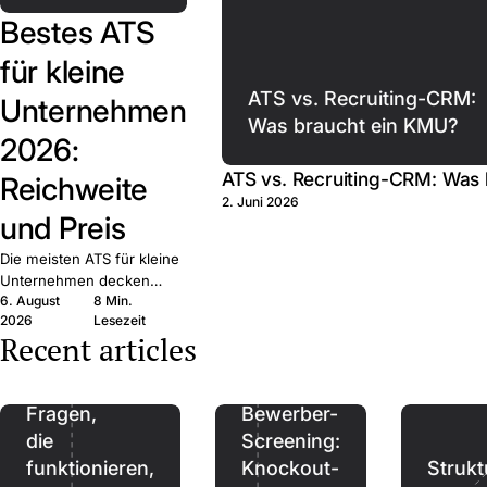
Bestes ATS
für kleine
ATS vs. Recruiting-CRM:
Unternehmen
Was braucht ein KMU?
2026:
ATS vs. Recruiting-CRM: Was
Reichweite
2. Juni 2026
und Preis
Die meisten ATS für kleine
Unternehmen decken
6. August
8 Min.
dieselben Grundfunktionen
2026
Lesezeit
ab. Entscheidend sind
Recent articles
Reichweite, Preis und
Bindung — zehn Anbieter
Referenzen:
verglichen.
Fragen,
Bewerber-
die
Screening:
funktionieren,
Knockout-
Strukt