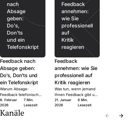
nach
Feedback
Absage
annehmen:
geben:
wie Sie
Do's,
professionell
Don'ts
auf
und ein
Kritik
Telefonskript
reagieren
Feedback nach
Feedback
Absage geben:
annehmen: wie Sie
Do's, Don'ts und
professionell auf
ein Telefonskript
Kritik reagieren
Warum Absage-
Was tun, wenn jemand
Feedback telefonisch
Ihnen Feedback gibt und
6. Februar
7 Min.
21. Januar
6 Min.
besser ist als schriftlich,
Sie innerlich auf Abwehr
2026
Lesezeit
2026
Lesezeit
was Sie sagen können,
schalten? Sechs
Kanäle
und welche Fehler nach
Schritte, mit denen Sie
AGG rechtlich teuer
das Gespräch nutzen
werden können.
statt verteidigen.
Die
Die