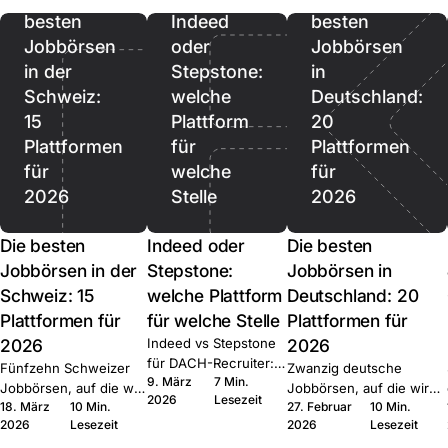
besten
Indeed
besten
Jobbörsen
oder
Jobbörsen
in der
Stepstone:
in
Schweiz:
welche
Deutschland:
15
Plattform
20
Plattformen
für
Plattformen
für
welche
für
2026
Stelle
2026
Die besten
Indeed oder
Die besten
Jobbörsen in der
Stepstone:
Jobbörsen in
Schweiz: 15
welche Plattform
Deutschland: 20
Plattformen für
für welche Stelle
Plattformen für
2026
Indeed vs Stepstone
2026
für DACH-Recruiter:
Fünfzehn Schweizer
Zwanzig deutsche
9. März
7 Min.
wo welche Plattform
Jobbörsen, auf die wir
Jobbörsen, auf die wir
2026
Lesezeit
gewinnt, der Quick-
18. März
10 Min.
27. Februar
10 Min.
bei Join multiposten.
bei Join multiposten.
Apply-Hebel und die
2026
Lesezeit
2026
Lesezeit
Generalisten, Tech,
Generalisten, Tech, Start-
Routing-Muster bei