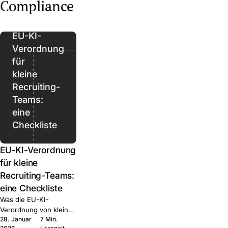
Regional, Healthcare,
up, Regional, Executive.
Compliance
Join.
Executive. Was jede
Was jede kann und wann
kann und wann Sie sie
Sie sie kombinieren.
kombinieren.
EU-KI-
Verordnung
für
kleine
Recruiting-
Teams:
eine
Checkliste
EU-KI-Verordnung
für kleine
Recruiting-Teams:
eine Checkliste
Was die EU-KI-
Verordnung von kleinen
28. Januar
7 Min.
HR-Teams tatsächlich