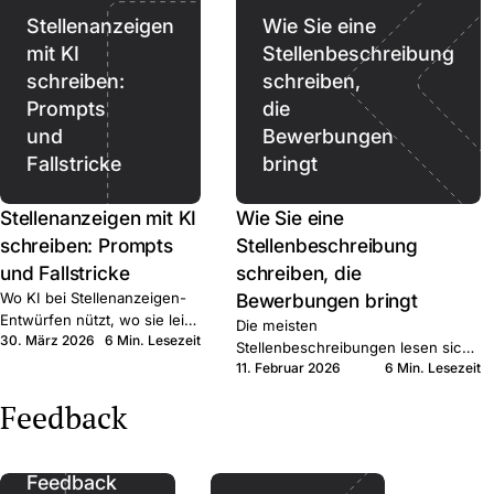
Stellenanzeigen
Wie Sie eine
mit KI
Stellenbeschreibung
schreiben:
schreiben,
Prompts
die
und
Bewerbungen
Fallstricke
bringt
Stellenanzeigen mit KI
Wie Sie eine
schreiben: Prompts
Stellenbeschreibung
und Fallstricke
schreiben, die
Wo KI bei Stellenanzeigen-
Bewerbungen bringt
Entwürfen nützt, wo sie leise
Die meisten
30. März 2026
6 Min. Lesezeit
schadet, und wo sie
Stellenbeschreibungen lesen sich
aufhören sollte. Kurzer
11. Februar 2026
6 Min. Lesezeit
wie interne HR-Notizen. Sechs
Praxisleitfaden für KMU-
konkrete Schritte, die qualifizierte
Feedback
Recruiter.
Bewerber:innen zum Klick bringen.
Feedback