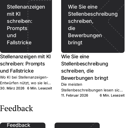
Stellenanzeigen
Wie Sie eine
mit KI
Stellenbeschreibung
schreiben:
schreiben,
Prompts
die
und
Bewerbungen
Fallstricke
bringt
Stellenanzeigen mit KI
Wie Sie eine
schreiben: Prompts
Stellenbeschreibung
und Fallstricke
schreiben, die
Wo KI bei Stellenanzeigen-
Bewerbungen bringt
Entwürfen nützt, wo sie leise
Die meisten
30. März 2026
6 Min. Lesezeit
schadet, und wo sie
Stellenbeschreibungen lesen sich
aufhören sollte. Kurzer
11. Februar 2026
6 Min. Lesezeit
wie interne HR-Notizen. Sechs
Praxisleitfaden für KMU-
konkrete Schritte, die qualifizierte
Feedback
Recruiter.
Bewerber:innen zum Klick bringen.
Feedback