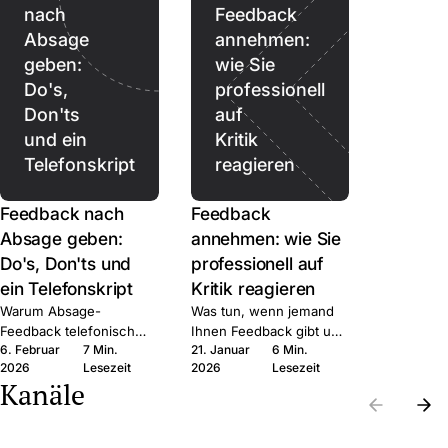
nach
Feedback
Absage
annehmen:
geben:
wie Sie
Do's,
professionell
Don'ts
auf
und ein
Kritik
Telefonskript
reagieren
Feedback nach
Feedback
Absage geben:
annehmen: wie Sie
Do's, Don'ts und
professionell auf
ein Telefonskript
Kritik reagieren
Warum Absage-
Was tun, wenn jemand
Feedback telefonisch
Ihnen Feedback gibt und
6. Februar
7 Min.
21. Januar
6 Min.
besser ist als schriftlich,
Sie innerlich auf Abwehr
2026
Lesezeit
2026
Lesezeit
was Sie sagen können,
schalten? Sechs
Kanäle
und welche Fehler nach
Schritte, mit denen Sie
AGG rechtlich teuer
das Gespräch nutzen
werden können.
statt verteidigen.
Die
Die