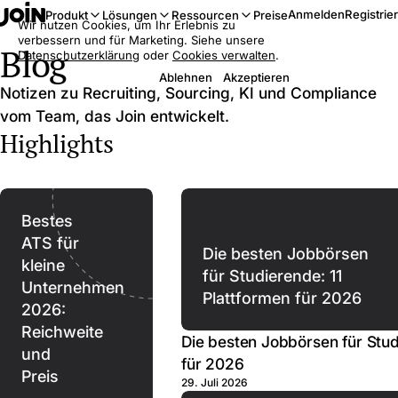
Anmelden
Registrie
Produkt
Lösungen
Ressourcen
Preise
Wir nutzen Cookies, um Ihr Erlebnis zu
verbessern und für Marketing. Siehe unsere
Blog
Datenschutzerklärung
oder
Cookies verwalten
.
Ablehnen
Akzeptieren
Notizen zu Recruiting, Sourcing, KI und Compliance
vom Team, das Join entwickelt.
Highlights
Bestes
ATS für
Die besten Jobbörsen
kleine
für Studierende: 11
Unternehmen
Plattformen für 2026
2026:
Reichweite
Die besten Jobbörsen für Stud
und
für 2026
Preis
29. Juli 2026