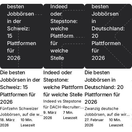
besten
Indeed
besten
Jobbörsen
oder
Jobbörsen
in der
Stepstone:
in
Schweiz:
welche
Deutschland:
15
Plattform
20
Plattformen
für
Plattformen
für
welche
für
2026
Stelle
2026
Die besten
Indeed oder
Die besten
Jobbörsen in der
Stepstone:
Jobbörsen in
Schweiz: 15
welche Plattform
Deutschland: 20
Plattformen für
für welche Stelle
Plattformen für
2026
Indeed vs Stepstone
2026
für DACH-Recruiter:
Fünfzehn Schweizer
Zwanzig deutsche
9. März
7 Min.
wo welche Plattform
Jobbörsen, auf die wir
Jobbörsen, auf die wir
2026
Lesezeit
gewinnt, der Quick-
18. März
10 Min.
27. Februar
10 Min.
bei Join multiposten.
bei Join multiposten.
Apply-Hebel und die
2026
Lesezeit
2026
Lesezeit
Generalisten, Tech,
Generalisten, Tech, Start-
Routing-Muster bei