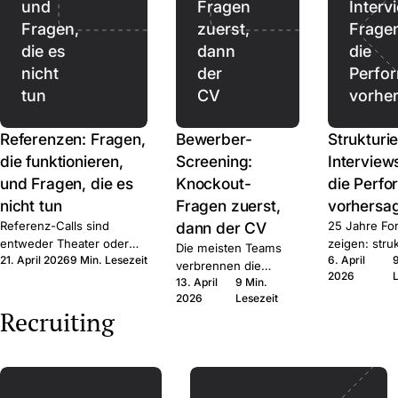
und
Fragen
Interv
Fragen,
zuerst,
Frage
die es
dann
die
nicht
der
Perfo
tun
CV
vorhe
Referenzen: Fragen,
Bewerber-
Strukturie
die funktionieren,
Screening:
Interview
und Fragen, die es
Knockout-
die Perf
nicht tun
Fragen zuerst,
vorhersa
Referenz-Calls sind
dann der CV
25 Jahre Fo
entweder Theater oder
zeigen: struk
Die meisten Teams
21. April 2026
9 Min. Lesezeit
6. April
Signal. Hier ist das Frage-
schlägt unstr
verbrennen die
2026
Set, das Signal produziert,
deutlich. D
13. April
9 Min.
falsche
der rechtliche Rahmen,
und die Frag
2026
Lesezeit
Aufmerksamkeit auf
Recruiting
und wann Sie den Call
Sprache.
den falschen CVs.
ganz auslassen.
Erst auf harte Fakten
filtern, dann echte
Zeit im qualifizierten
Pool.