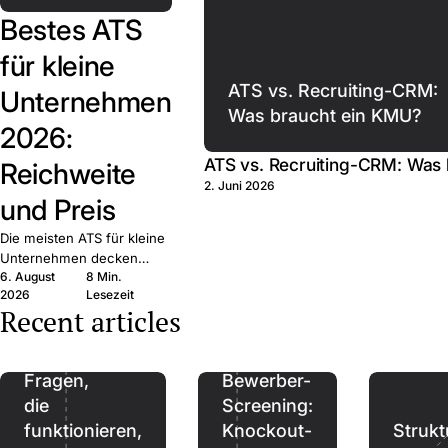
Bestes ATS
für kleine
ATS vs. Recruiting-CRM:
Unternehmen
Was braucht ein KMU?
2026:
ATS vs. Recruiting-CRM: Was
Reichweite
2. Juni 2026
und Preis
Die meisten ATS für kleine
Unternehmen decken
6. August
8 Min.
dieselben Grundfunktionen
2026
Lesezeit
ab. Entscheidend sind
Recent articles
Reichweite, Preis und
Bindung — zehn Anbieter
Referenzen:
verglichen.
Fragen,
Bewerber-
die
Screening:
funktionieren,
Knockout-
Strukt