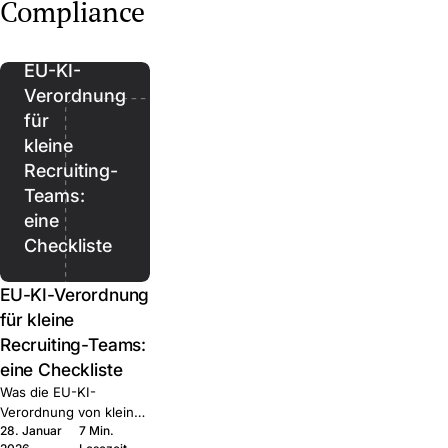
Regional, Healthcare,
up, Regional, Executive.
Compliance
Join.
Executive. Was jede
Was jede kann und wann
kann und wann Sie sie
Sie sie kombinieren.
kombinieren.
EU-KI-
Verordnung
für
kleine
Recruiting-
Teams:
eine
Checkliste
EU-KI-Verordnung
für kleine
Recruiting-Teams:
eine Checkliste
Was die EU-KI-
Verordnung von kleinen
28. Januar
7 Min.
HR-Teams tatsächlich