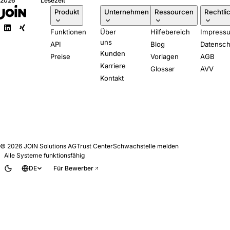
2026
Lesezeit
verlangt, in klarer
Produkt
Unternehmen
Ressourcen
Rechtli
Sprache. Fünf Fragen,
die Sie jedem ATS-
Funktionen
Über
Hilfebereich
Impress
Anbieter stellen sollten.
uns
API
Blog
Datensch
Kunden
Preise
Vorlagen
AGB
Karriere
Glossar
AVV
Kontakt
© 2026
JOIN Solutions AG
Trust Center
Schwachstelle melden
Alle Systeme funktionsfähig
DE
Für Bewerber