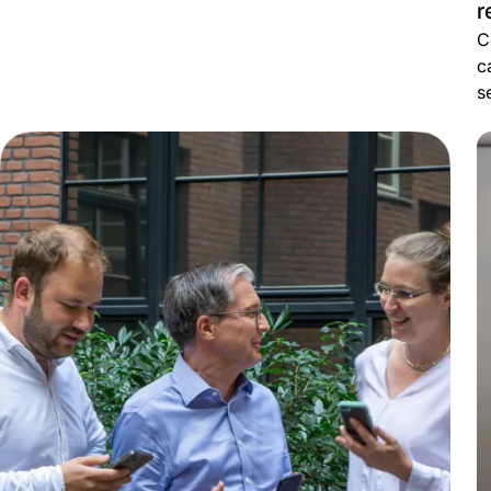
r
C
c
s