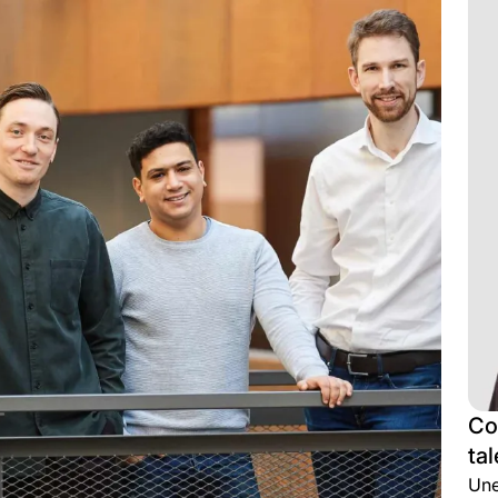
Co
tal
Une