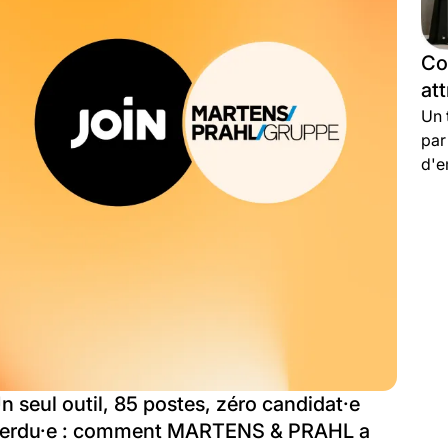
Co
at
Un 
par
d'e
%.
n seul outil, 85 postes, zéro candidat·e
erdu·e : comment MARTENS & PRAHL a