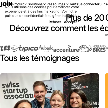
Se connecter
S'ins
Produit
Solutions
Ressources
Tarifs
Nous utilisons des cookies pour améliorer votre
expérience et à des fins marketing. Voir notre
Plus de 20 
politique de confidentialité
ou
gérer les cookies
.
Refuser
Accepter
Découvrez comment les équi
U
Tous les témoignages