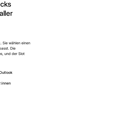
icks
ller
. Sie wählen einen
passt. Die
s, und der Slot
Outlook
r:innen