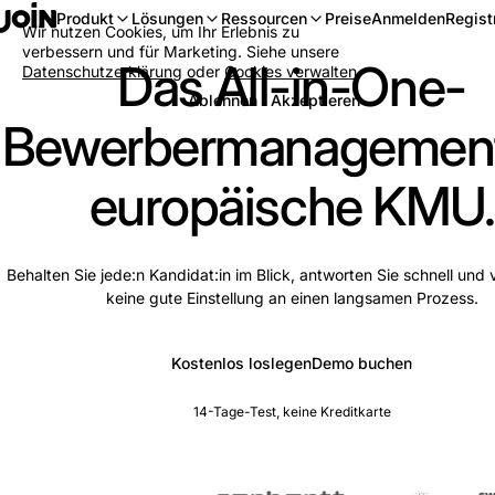
Anmelden
Regist
Produkt
Lösungen
Ressourcen
Preise
Wir nutzen Cookies, um Ihr Erlebnis zu
verbessern und für Marketing. Siehe unsere
Das All-in-One-
Datenschutzerklärung
oder
Cookies verwalten
.
Ablehnen
Akzeptieren
Bewerbermanagement
europäische KMU.
Behalten Sie jede:n Kandidat:in im Blick, antworten Sie schnell und v
keine gute Einstellung an einen langsamen Prozess.
Kostenlos loslegen
Demo buchen
14-Tage-Test, keine Kreditkarte