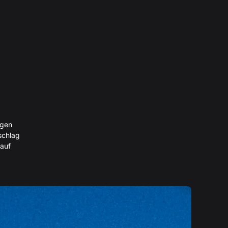
igen
schlag
 auf