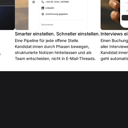
Smarter einstellen. Schneller einstellen.
Interviews e
Eine Pipeline für jede offene Stelle.
Einen Buchung
Kandidat:innen durch Phasen bewegen,
aller Interview
strukturierte Notizen hinterlassen und als
Kandidat:innen
e
Team entscheiden, nicht in E-Mail-Threads.
geht automatis