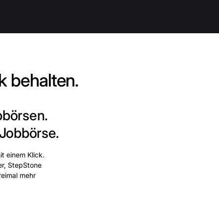
k behalten.
bbörsen.
 Jobbörse.
t einem Klick.
er, StepStone
dreimal mehr