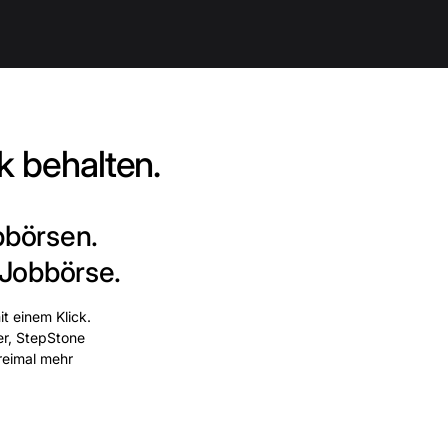
k behalten.
bbörsen.
 Jobbörse.
t einem Klick.
er, StepStone
dreimal mehr