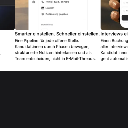
Smarter einstellen. Schneller einstellen.
Interviews e
Eine Pipeline für jede offene Stelle.
Einen Buchung
Kandidat:innen durch Phasen bewegen,
aller Interview
strukturierte Notizen hinterlassen und als
Kandidat:innen
e
Team entscheiden, nicht in E-Mail-Threads.
geht automatis