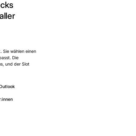
icks
ller
. Sie wählen einen
passt. Die
s, und der Slot
Outlook
r:innen