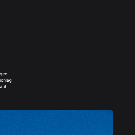
igen
schlag
 auf