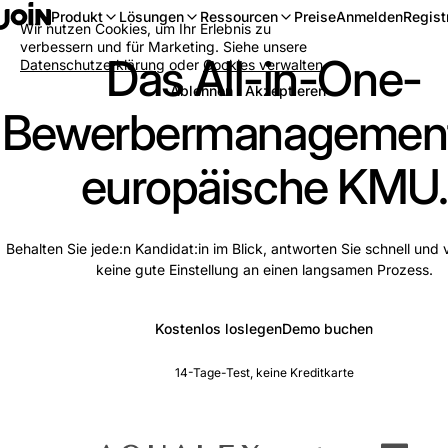
Anmelden
Regist
Produkt
Lösungen
Ressourcen
Preise
Wir nutzen Cookies, um Ihr Erlebnis zu
verbessern und für Marketing. Siehe unsere
Das All-in-One-
Datenschutzerklärung
oder
Cookies verwalten
.
Ablehnen
Akzeptieren
Bewerbermanagement
europäische KMU.
Behalten Sie jede:n Kandidat:in im Blick, antworten Sie schnell und v
keine gute Einstellung an einen langsamen Prozess.
Kostenlos loslegen
Demo buchen
14-Tage-Test, keine Kreditkarte