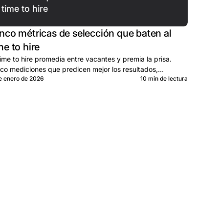
time to hire
nco métricas de selección que baten al
me to hire
time to hire promedia entre vacantes y premia la prisa.
co mediciones que predicen mejor los resultados,
e enero de 2026
10 min de lectura
enadas de lead a lag.