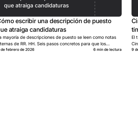
que atraiga candidaturas
ómo escribir una descripción de puesto
Ci
ue atraiga candidaturas
ti
a mayoría de descripciones de puesto se leen como notas
El 
nternas de RR. HH. Seis pasos concretos para que los
Cin
1 de febrero de 2026
6 min de lectura
9 d
uenos candidatos hagan clic.
ord