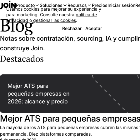
Iniciar sesión
Re
Producto
Soluciones
Recursos
Precios
Usamos cookies para mejorar su experiencia y
para marketing. Consulte nuestra
política de
Blog
privacidad
o
gestionar las cookies
.
Rechazar
Aceptar
Notas sobre contratación, sourcing, IA y cumpli
construye Join.
Destacados
Mejor ATS para
pequeñas empresas en
2026: alcance y precio
Mejor ATS para pequeñas empresas 
La mayoría de los ATS para pequeñas empresas cubren las mismas fu
permanencia. Diez plataformas comparadas.
6 de agosto de 2026