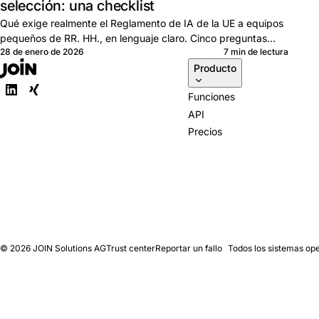
selección: una checklist
Qué exige realmente el Reglamento de IA de la UE a equipos
pequeños de RR. HH., en lenguaje claro. Cinco preguntas
28 de enero de 2026
7 min de lectura
para cualquier proveedor de ATS.
Producto
Funciones
API
Precios
© 2026
JOIN Solutions AG
Trust center
Reportar un fallo
Todos los sistemas op