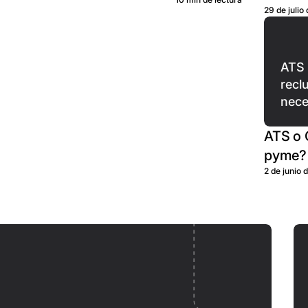
29 de julio
ATS
recl
nece
ATS o 
pyme?
2 de junio 