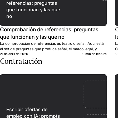
referencias: preguntas
que funcionan y las que
no
Comprobación de referencias: preguntas
C
que funcionan y las que no
l
La comprobación de referencias es teatro o señal. Aquí está
L
el set de preguntas que produce señal, el marco legal, y
C
21 de abril de 2026
9 min de lectura
1
cuándo saltarse la llamada.
d
Contratación
Escribir ofertas de
empleo con IA: prompts