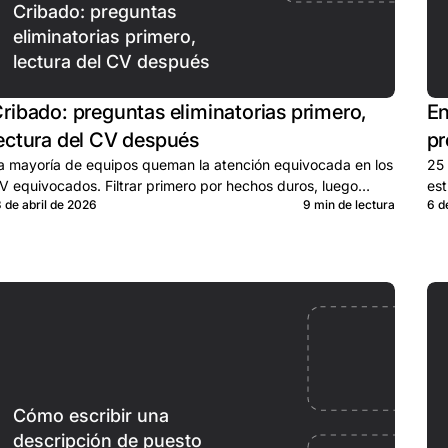
Cribado: preguntas
eliminatorias primero,
lectura del CV después
ribado: preguntas eliminatorias primero,
En
ectura del CV después
pr
a mayoría de equipos queman la atención equivocada en los
25 
V equivocados. Filtrar primero por hechos duros, luego
est
3 de abril de 2026
9 min de lectura
6 d
edicar tiempo real al pool cualificado.
len
Cómo escribir una
descripción de puesto