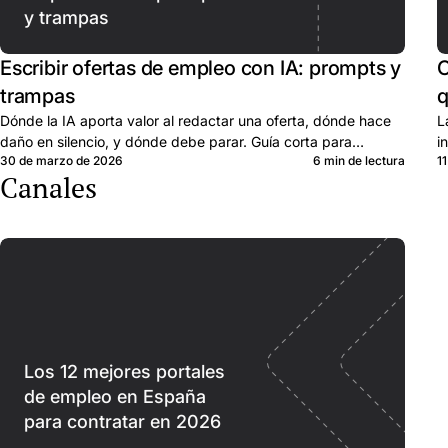
y trampas
Escribir ofertas de empleo con IA: prompts y
C
trampas
q
Dónde la IA aporta valor al redactar una oferta, dónde hace
L
daño en silencio, y dónde debe parar. Guía corta para
i
30 de marzo de 2026
6 min de lectura
1
responsables de selección en pymes.
b
Canales
Los 12 mejores portales
de empleo en España
para contratar en 2026