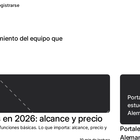
gistrarse
miento del equipo que
Port
estu
Alem
en 2026: alcance y precio
nciones básicas. Lo que importa: alcance, precio y
Portal
Aleman
10 min de lectura