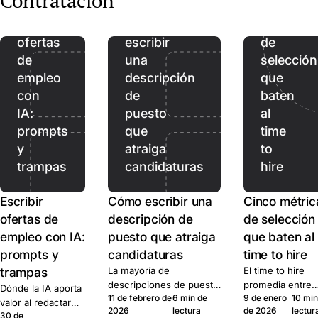
Contratación
Cinco
cuándo saltarse la llamada.
duros, luego dedicar
claro.
Escribir
Cómo
métricas
tiempo real al pool
ofertas
escribir
cualificado.
de
de
una
selección
empleo
descripción
que
con
de
baten
IA:
puesto
al
prompts
que
time
y
atraiga
to
trampas
candidaturas
hire
Escribir
Cómo escribir una
Cinco métric
ofertas de
descripción de
de selección
empleo con IA:
puesto que atraiga
que baten al
prompts y
candidaturas
time to hire
trampas
La mayoría de
El time to hire
descripciones de puesto
promedia entre
Dónde la IA aporta
11 de febrero de
6 min de
9 de enero
10 min
se leen como notas
vacantes y premi
valor al redactar
2026
lectura
de 2026
lectur
internas de RR. HH. Seis
prisa. Cinco
30 de
una oferta, dónde