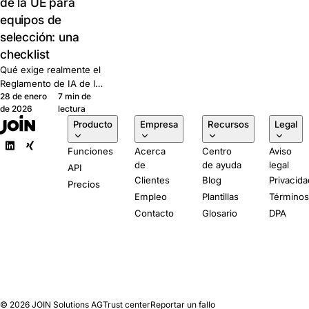
de la UE para
equipos de
selección: una
checklist
Qué exige realmente el
Reglamento de IA de la
28 de enero
7 min de
UE a equipos
de 2026
lectura
pequeños de RR. HH.,
Producto
Empresa
Recursos
Legal
en lenguaje claro.
Cinco preguntas para
Funciones
Acerca
Centro
Aviso
cualquier proveedor de
de
de ayuda
legal
ATS.
API
Clientes
Blog
Privacida
Precios
Empleo
Plantillas
Término
Contacto
Glosario
DPA
© 2026
JOIN Solutions AG
Trust center
Reportar un fallo