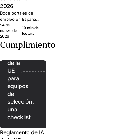
2026
Doce portales de
empleo en España a
24 de
los que
10 min de
marzo de
multipublicamos en
lectura
2026
Join. Generalistas,
Cumplimiento
tech, ejecutivos,
Reglamento
remoto. Para qué
de IA
sirve cada uno y
de la
cuándo
combinarlos.
UE
para
equipos
de
selección:
una
checklist
Reglamento de IA