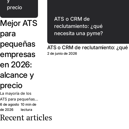
y
precio
ATS o CRM de
Mejor ATS
reclutamiento: ¿qué
para
necesita una pyme?
pequeñas
ATS o CRM de reclutamiento: ¿qué
empresas
2 de junio de 2026
en 2026:
alcance y
precio
La mayoría de los
ATS para pequeñas
6 de agosto
10 min de
empresas cubren las
de 2026
lectura
mismas funciones
Recent articles
básicas. Lo que
importa: alcance,
precio y