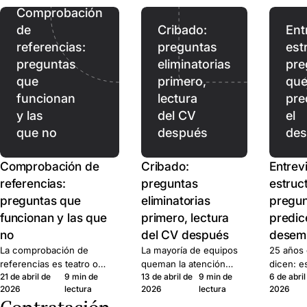
permanencia. Diez
Comprobación
plataformas
de
Cribado:
Ent
comparadas.
referencias:
preguntas
est
preguntas
eliminatorias
pre
que
primero,
qu
funcionan
lectura
pre
y las
del CV
el
que no
después
de
Comprobación de
Cribado:
Entrev
referencias:
preguntas
estruc
preguntas que
eliminatorias
pregun
funcionan y las que
primero, lectura
predic
no
del CV después
desem
La comprobación de
La mayoría de equipos
25 años 
referencias es teatro o
queman la atención
dicen: e
21 de abril de
9 min de
13 de abril de
9 min de
6 de abril
señal. Aquí está el set de
equivocada en los CV
no estru
2026
lectura
2026
lectura
2026
preguntas que produce
equivocados. Filtrar
margen. 
señal, el marco legal, y
primero por hechos
pregunta