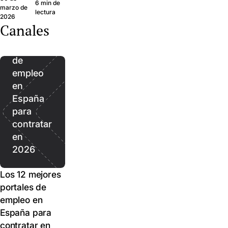
6 min de
pasos concretos para
mediciones que
marzo de
Los
hace daño en
lectura
2026
que los buenos
predicen mejor l
silencio, y dónde
12
Canales
candidatos hagan clic.
resultados,
debe parar. Guía
mejores
ordenadas de le
corta para
portales
lag.
responsables de
de
selección en
pymes.
empleo
en
España
para
contratar
en
2026
Los 12 mejores
portales de
empleo en
España para
contratar en