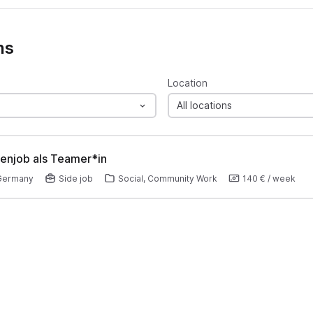
ns
Location
All locations
ienjob als Teamer*in
 Germany
Side job
Social, Community Work
140 €
/
week