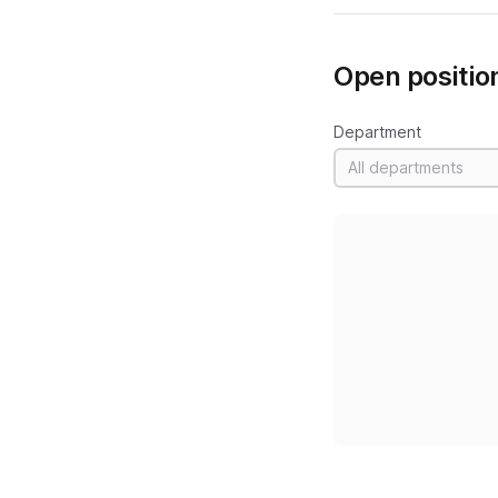
Open positio
Department
All departments