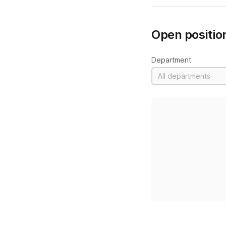
Open positio
Department
All departments