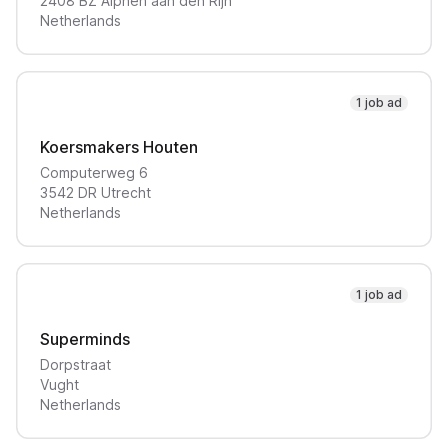
2408 BZ
Alphen aan den Rijn
Netherlands
1 job ad
Koersmakers Houten
Computerweg
6
3542 DR
Utrecht
Netherlands
1 job ad
Superminds
Dorpstraat
Vught
Netherlands