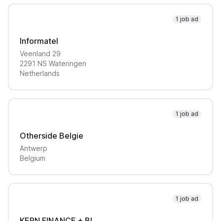
1 job ad
Informatel
Veenland
29
2291 NS
Wateringen
Netherlands
1 job ad
Otherside Belgie
Antwerp
Belgium
1 job ad
KERN FINANCE + BI