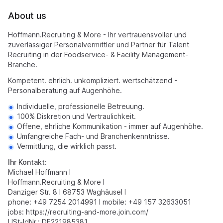
About us
Hoffmann.Recruiting & More - Ihr vertrauensvoller und
zuverlässiger Personalvermittler und Partner für Talent
Recruiting in der Foodservice- & Facility Management-
Branche.
Kompetent. ehrlich. unkompliziert. wertschätzend -
Personalberatung auf Augenhöhe.
Individuelle, professionelle Betreuung.
100% Diskretion und Vertraulichkeit.
Offene, ehrliche Kommunikation - immer auf Augenhöhe.
Umfangreiche Fach- und Branchenkenntnisse.
Vermittlung, die wirklich passt.
Ihr Kontakt:
Michael Hoffmann I
Hoffmann.Recruiting & More I
Danziger Str. 8 I 68753 Waghäusel I
phone: +49 7254 2014991 I mobile: +49 157 32633051
jobs:
https://recruiting-and-more.join.com/
USt-IdNr.: DE221985381