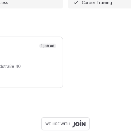
ccess
Career Training
1 job ad
dstraße
40
WE HIRE WITH