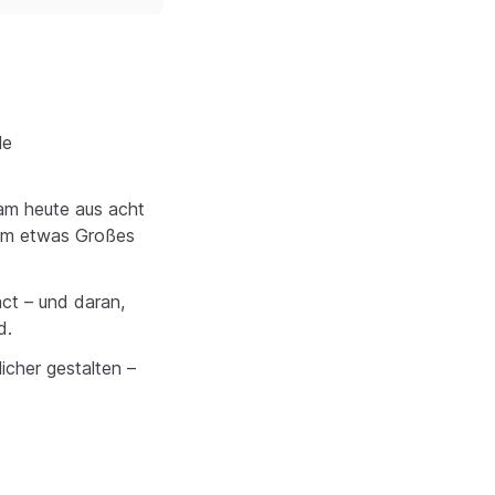
le
am heute aus acht
sam etwas Großes
ct – und daran,
d.
icher gestalten –