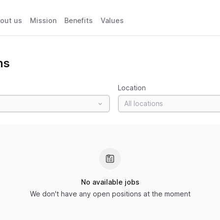
out us
Mission
Benefits
Values
ns
Location
All locations
No available jobs
We don't have any open positions at the moment