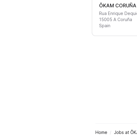
ÔKAM CORUÑA
Rua Enrique Dequi
15005
A Coruña
Spain
Home
Jobs at Ô