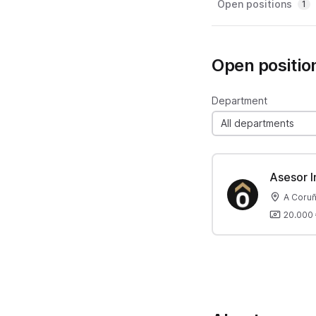
Open positions
1
Open positio
Department
All departments
Asesor I
A Coruñ
20.000 