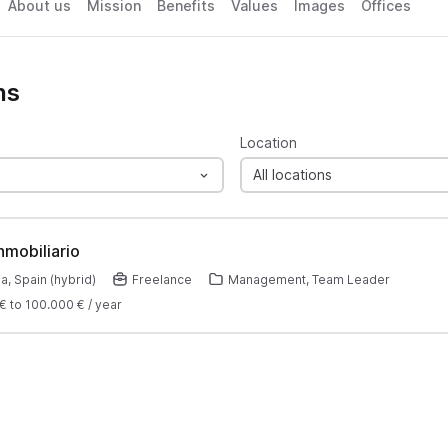
About us
Mission
Benefits
Values
Images
Offices
ns
Location
All locations
nmobiliario
a, Spain (hybrid)
Freelance
Management, Team Leader
€
to
100.000 €
/
year