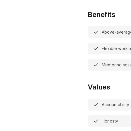
Benefits
Above-averag
Flexible worki
Mentoring ses
Values
Accountability
Honesty