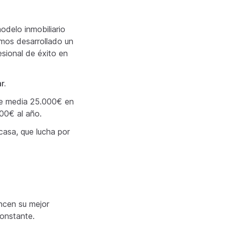
odelo inmobiliario
emos desarrollado un
esional de éxito en
r.
de media 25.000€ en
00€ al año.
casa, que lucha por
ancen su mejor
constante.