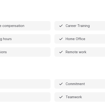
e compensation
Career Training
ng hours
Home Office
sions
Remote work
Commitment
Teamwork