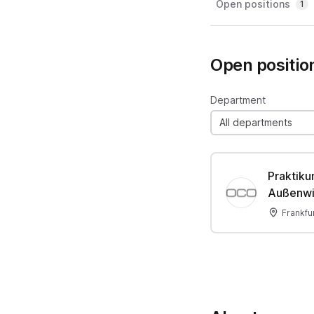
Open positions
1
Open positio
Department
All departments
Praktiku
Außenwir
Frankfu