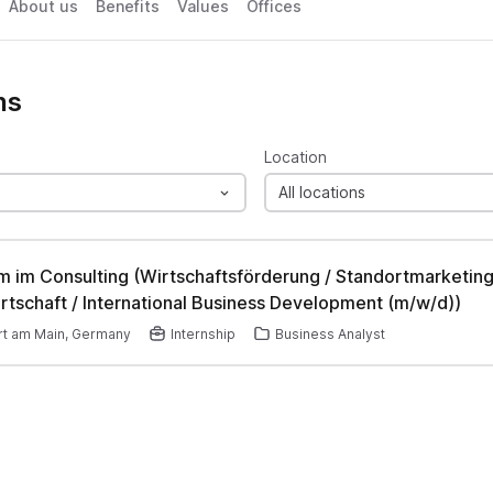
About us
Benefits
Values
Offices
ns
Location
All locations
m im Consulting (Wirtschaftsförderung / Standortmarketing
tschaft / International Business Development (m/w/d))
rt am Main, Germany
Internship
Business Analyst