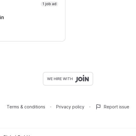
1 job ad
in
WE HIRE WITH
Terms & conditions
Privacy policy
Report issue